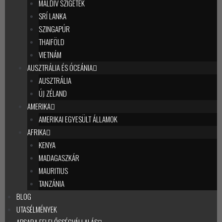
MALDÍV SZIGETEK
SRÍ LANKA
SZINGAPÚR
THAIFÖLD
VIETNÁM
AUSZTRÁLIA ÉS ÓCEÁNIA
AUSZTRÁLIA
ÚJ ZÉLAND
AMERIKA
AMERIKAI EGYESÜLT ÁLLAMOK
AFRIKA
KENYA
MADAGASZKÁR
MAURITIUS
TANZÁNIA
BLOG
UTASÉLMÉNYEK
APSARA FELELŐSSÉGVÁLLALÁS