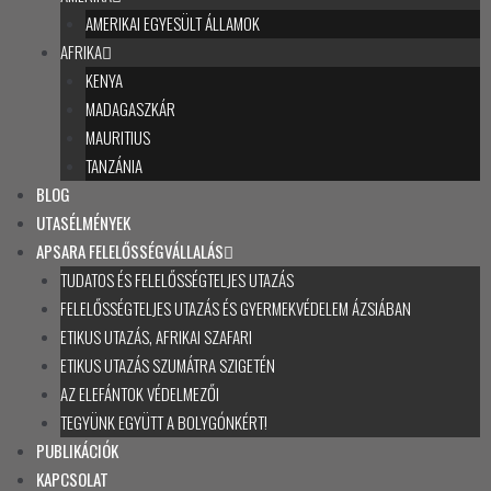
AMERIKAI EGYESÜLT ÁLLAMOK
AFRIKA
KENYA
MADAGASZKÁR
MAURITIUS
TANZÁNIA
BLOG
UTASÉLMÉNYEK
APSARA FELELŐSSÉGVÁLLALÁS
TUDATOS ÉS FELELŐSSÉGTELJES UTAZÁS
FELELŐSSÉGTELJES UTAZÁS ÉS GYERMEKVÉDELEM ÁZSIÁBAN
ETIKUS UTAZÁS, AFRIKAI SZAFARI
ETIKUS UTAZÁS SZUMÁTRA SZIGETÉN
AZ ELEFÁNTOK VÉDELMEZŐI
TEGYÜNK EGYÜTT A BOLYGÓNKÉRT!
PUBLIKÁCIÓK
KAPCSOLAT