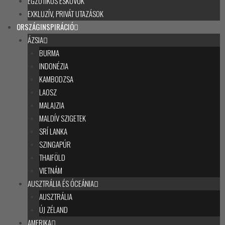
EGZOTIKUS ESKÜVŐK
EXKLUZÍV, PRIVÁT UTAZÁSOK
ORSZÁGINSPIRÁCIÓ
ÁZSIA
BURMA
INDONÉZIA
KAMBODZSA
LAOSZ
MALAJZIA
MALDÍV SZIGETEK
SRÍ LANKA
SZINGAPÚR
THAIFÖLD
VIETNÁM
AUSZTRÁLIA ÉS ÓCEÁNIA
AUSZTRÁLIA
ÚJ ZÉLAND
AMERIKA