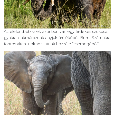
Az elefántbébiknek azonban van egy érdekes szokása:
gyakran lakmároznak anyjuk ürülékéből. Brrrr… Számukra
fontos vitaminokhoz jutnak hozzá e “csemegéből”.