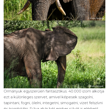
Ormányuk egyszerűen fantasztikus. 40.000 izom alkotja
ezt a különleges szervet, amivel képesek szagolni,
tapintani, fogni, ölelni, integetni, simogatni, vizet felszívni
és trombitálni. Súlya akár két ember súlyát is elérheti!