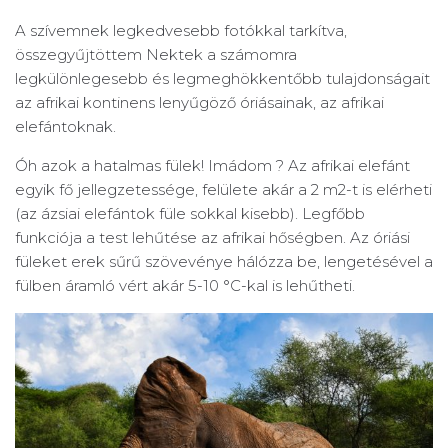
A szívemnek legkedvesebb fotókkal tarkítva,
összegyűjtöttem Nektek a számomra
legkülönlegesebb és legmeghökkentőbb tulajdonságait
az afrikai kontinens lenyűgöző óriásainak, az afrikai
elefántoknak.
Óh azok a hatalmas fülek! Imádom ? Az afrikai elefánt
egyik fő jellegzetessége, felülete akár a 2 m2-t is elérheti
(az ázsiai elefántok füle sokkal kisebb). Legfőbb
funkciója a test lehűtése az afrikai hőségben. Az óriási
füleket erek sűrű szövevénye hálózza be, lengetésével a
fülben áramló vért akár 5-10 °C-kal is lehűtheti.