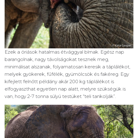
Ezek a óriások hatalmas étvággyal bírnak. Egész nap
barangolnak, nagy távolságokat tesznek meg,
minimálisat alszanak, folyamatosan keresik a táplálékot,
melyek gyökerek, fűfélék, gyümölcsök és fakéreg. Egy
kifejlett felnőtt példány akár 200 kg táplálékot is
elfogyaszthat egyetlen nap alatt, melyre szükségük is
van, hogy 2-7 tonna súlyú testüket “teli tankolják”.