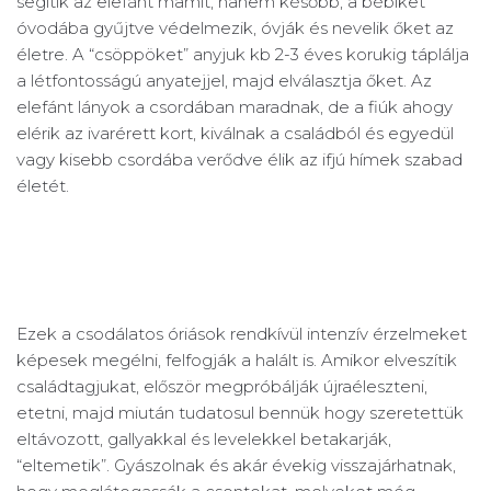
segítik az elefánt mamit, hanem később, a bébiket
óvodába gyűjtve védelmezik, óvják és nevelik őket az
életre. A “csöppöket” anyjuk kb 2-3 éves korukig táplálja
a létfontosságú anyatejjel, majd elválasztja őket. Az
elefánt lányok a csordában maradnak, de a fiúk ahogy
elérik az ivarérett kort, kiválnak a családból és egyedül
vagy kisebb csordába verődve élik az ifjú hímek szabad
életét.
Ezek a csodálatos óriások rendkívül intenzív érzelmeket
képesek megélni, felfogják a halált is. Amikor elveszítik
családtagjukat, először megpróbálják újraéleszteni,
etetni, majd miután tudatosul bennük hogy szeretettük
eltávozott, gallyakkal és levelekkel betakarják,
“eltemetik”. Gyászolnak és akár évekig visszajárhatnak,