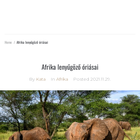
AFRIKA LENYŰGÖZŐ ÓRIÁSAI
Home
/
Afrika lenyűgöző óriásai
Afrika lenyűgöző óriásai
By
Kata
In
Afrika
Posted
2021.11.29.