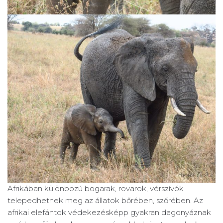
Afrikában különbözú bogarak, rovarok, vérszívók
telepedhetnek meg az állatok bőrében, szőrében. Az
afrikai elefántok védekezésképp gyakran dagonyáznak