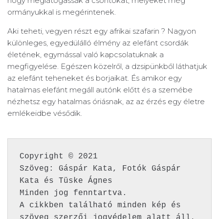
hogy meglátogassák a csontokat, melyeket még
ormányukkal is megérintenek.
Aki teheti, vegyen részt egy afrikai szafarin ? Nagyon
különleges, egyedülálló élmény az elefánt csordák
életének, egymással való kapcsolatuknak a
megfigyelése. Egészen közelről, a dzsipünkből láthatjuk
az elefánt teheneket és borjaikat. És amikor egy
hatalmas elefánt megáll autónk előtt és a szemébe
nézhetsz egy hatalmas óriásnak, az az érzés egy életre
emlékeidbe vésődik.
Copyright © 2021 

Szöveg: Gáspár Kata, Fotók Gáspár 
Kata és Tüske Ágnes

Minden jog fenntartva. 

A cikkben található minden kép és 
szöveg szerzői jogvédelem alatt áll, 