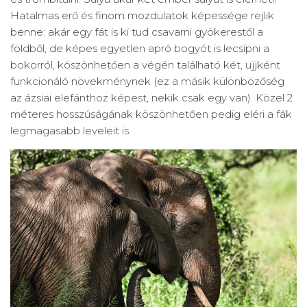
Hatalmas erő és finom mozdulatok képessége rejlik
benne: akár egy fát is ki tud csavarni gyökerestől a
földből, de képes egyetlen apró bogyót is lecsípni a
bokorról, köszönhetően a végén található két, ujjként
funkcionáló növekménynek (ez a másik különbözőség
az ázsiai elefánthoz képest, nekik csak egy van). Közel 2
méteres hosszúságának köszönhetően pedig eléri a fák
legmagasabb leveleit is.