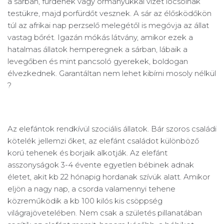
a sárban, fürdenek vagy ormányukkal vizet locsolnak
testükre, majd porfürdőt vesznek. A sár az élősködőkön
túl az afrikai nap perzselő melegétől is megóvja az állat
vastag bőrét. Igazán mókás látvány, amikor ezek a
hatalmas állatok hemperegnek a sárban, lábaik a
levegőben és mint pancsoló gyerekek, boldogan
élvezkednek. Garantáltan nem lehet kibírni mosoly nélkül
?
Az elefántok rendkívül szociális állatok. Bár szoros családi
kötelék jellemzi őket, az elefánt családot különböző
korú tehenek és borjaik alkotják. Az elefánt
asszonyságok 3-4 évente egyetlen bébinek adnak
életet, akit kb 22 hónapig hordanak szívük alatt. Amikor
eljön a nagy nap, a csorda valamennyi tehene
közreműködik a kb 100 kilós kis csöppség
világrajövetelében. Nem csak a születés pillanatában