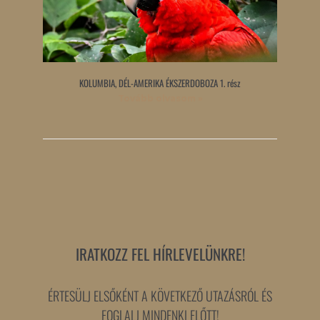
KOLUMBIA, DÉL-AMERIKA ÉKSZERDOBOZA 1. rész
Tovább olvasom »
IRATKOZZ FEL HÍRLEVELÜNKRE!
ÉRTESÜLJ ELSŐKÉNT A KÖVETKEZŐ UTAZÁSRÓL ÉS
FOGLALJ MINDENKI ELŐTT!