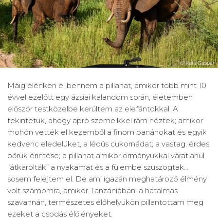
Máig élénken él bennem a pillanat, amikor több mint 10
évvel ezelőtt egy ázsiai kalandom során, életemben
először testközelbe kerültem az elefántokkal. A
tekintetük, ahogy apró szemeikkel rám néztek; amikor
mohón vették el kezemből a finom banánokat és egyik
kedvenc eledelüket, a lédús cukornádat; a vastag, érdes
bőrük érintése; a pillanat amikor ormányukkal váratlanul
“átkarolták” a nyakamat és a fülembe szuszogtak…
sosem felejtem el. De ami igazán meghatározó élmény
volt számomra, amikor Tanzániában, a hatalmas
szavannán, természetes élőhelyükön pillantottam meg
ezeket a csodás élőlényeket.