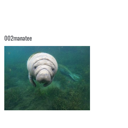
002MANATEE
002manatee