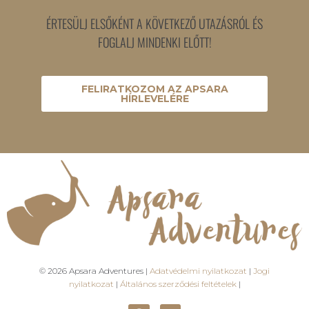
ÉRTESÜLJ ELSŐKÉNT A KÖVETKEZŐ UTAZÁSRÓL ÉS
FOGLALJ MINDENKI ELŐTT!
FELIRATKOZOM AZ APSARA
HÍRLEVELÉRE
© 2026 Apsara Adventures |
Adatvédelmi nyilatkozat
|
Jogi
nyilatkozat
|
Általános szerződési feltételek
|