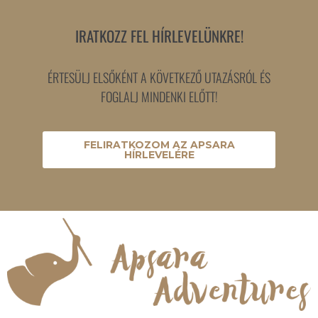
IRATKOZZ FEL HÍRLEVELÜNKRE!
ÉRTESÜLJ ELSŐKÉNT A KÖVETKEZŐ UTAZÁSRÓL ÉS
FOGLALJ MINDENKI ELŐTT!
FELIRATKOZOM AZ APSARA
HÍRLEVELÉRE