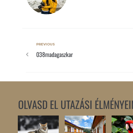
PREVIOUS
038madagaszkar
OLVASD EL UTAZÁSI ÉLMÉNYEI