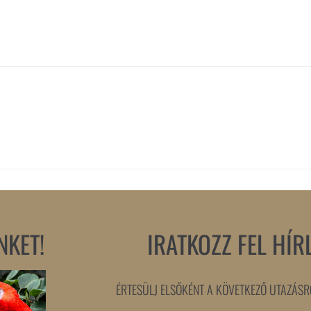
NKET!
IRATKOZZ FEL HÍR
ÉRTESÜLJ ELSŐKÉNT A KÖVETKEZŐ UTAZÁSRÓ