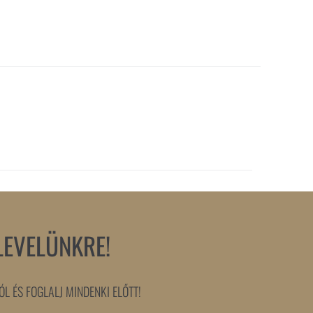
LEVELÜNKRE!
L ÉS FOGLALJ MINDENKI ELŐTT!