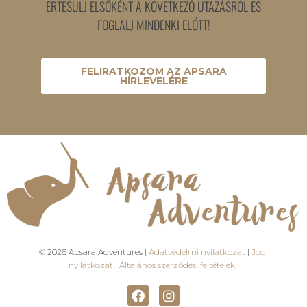
ÉRTESÜLJ ELSŐKÉNT A KÖVETKEZŐ UTAZÁSRÓL ÉS
FOGLALJ MINDENKI ELŐTT!
FELIRATKOZOM AZ APSARA
HÍRLEVELÉRE
© 2026 Apsara Adventures |
Adatvédelmi nyilatkozat
|
Jogi
nyilatkozat
|
Általános szerződési feltételek
|