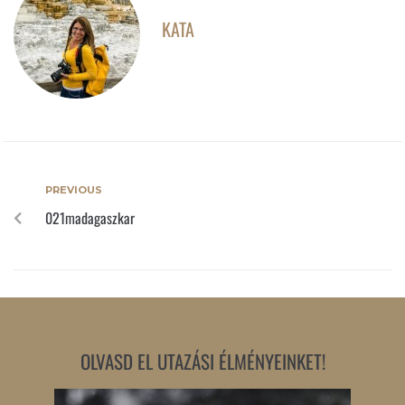
KATA
PREVIOUS
021madagaszkar
OLVASD EL UTAZÁSI ÉLMÉNYEINKET!