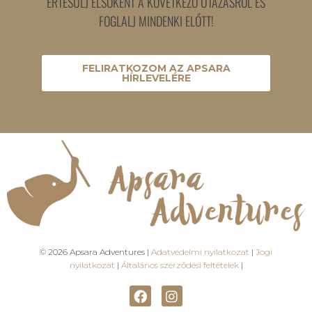
ÉRTESÜLJ ELSŐKÉNT A KÖVETKEZŐ UTAZÁSRÓL ÉS
FOGLALJ MINDENKI ELŐTT!
FELIRATKOZOM AZ APSARA
HÍRLEVELÉRE
© 2026 Apsara Adventures |
Adatvédelmi nyilatkozat
|
Jogi
nyilatkozat
|
Általános szerződési feltételek
|