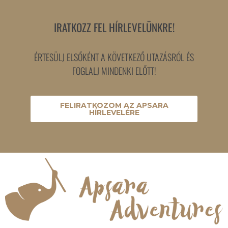
IRATKOZZ FEL HÍRLEVELÜNKRE!
ÉRTESÜLJ ELSŐKÉNT A KÖVETKEZŐ UTAZÁSRÓL ÉS
FOGLALJ MINDENKI ELŐTT!
FELIRATKOZOM AZ APSARA
HÍRLEVELÉRE