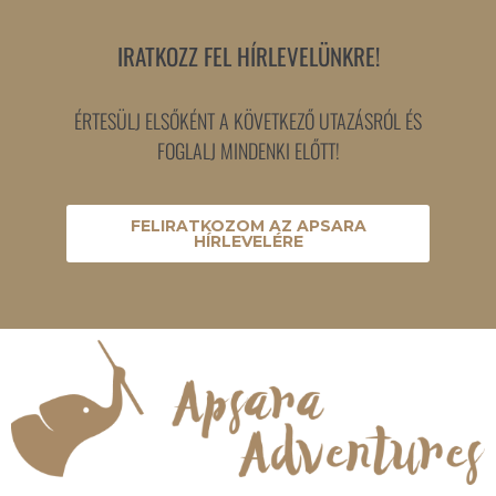
IRATKOZZ FEL HÍRLEVELÜNKRE!
ÉRTESÜLJ ELSŐKÉNT A KÖVETKEZŐ UTAZÁSRÓL ÉS
FOGLALJ MINDENKI ELŐTT!
FELIRATKOZOM AZ APSARA
HÍRLEVELÉRE