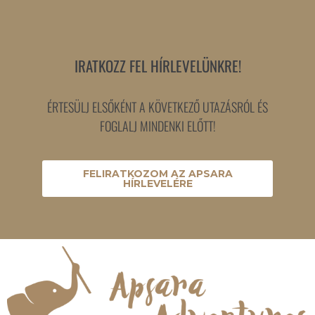
IRATKOZZ FEL HÍRLEVELÜNKRE!
ÉRTESÜLJ ELSŐKÉNT A KÖVETKEZŐ UTAZÁSRÓL ÉS
FOGLALJ MINDENKI ELŐTT!
FELIRATKOZOM AZ APSARA
HÍRLEVELÉRE