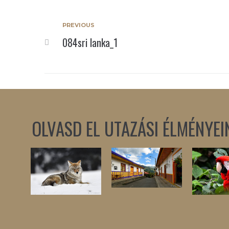
PREVIOUS
084sri lanka_1
OLVASD EL UTAZÁSI ÉLMÉNYEI