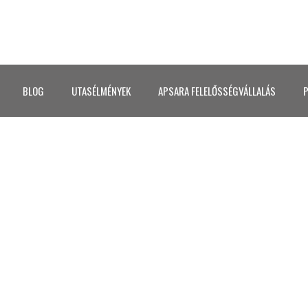
BLOG
UTASÉLMÉNYEK
APSARA FELELŐSSÉGVÁLLALÁS
P
084SRI LANKA_1