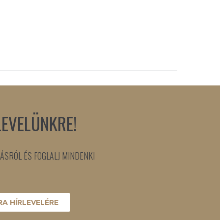
LEVELÜNKRE!
ÁSRÓL ÉS FOGLALJ MINDENKI
A HÍRLEVELÉRE