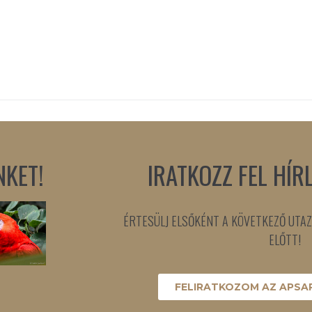
NKET!
IRATKOZZ FEL HÍR
ÉRTESÜLJ ELSŐKÉNT A KÖVETKEZŐ UTAZ
ELŐTT!
FELIRATKOZOM AZ APSAR