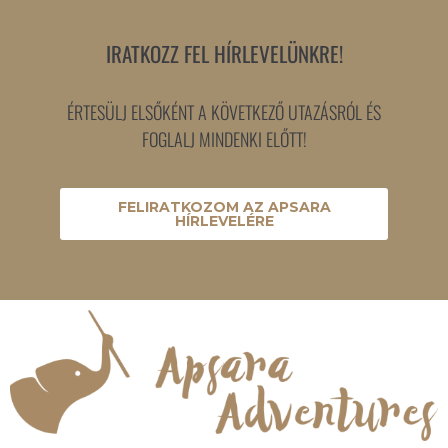
IRATKOZZ FEL HÍRLEVELÜNKRE!
ÉRTESÜLJ ELSŐKÉNT A KÖVETKEZŐ UTAZÁSRÓL ÉS
FOGLALJ MINDENKI ELŐTT!
FELIRATKOZOM AZ APSARA
HÍRLEVELÉRE