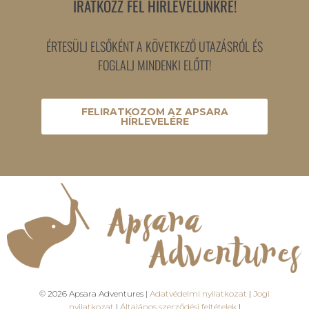
IRATKOZZ FEL HÍRLEVELÜNKRE!
ÉRTESÜLJ ELSŐKÉNT A KÖVETKEZŐ UTAZÁSRÓL ÉS
FOGLALJ MINDENKI ELŐTT!
FELIRATKOZOM AZ APSARA
HÍRLEVELÉRE
© 2026 Apsara Adventures |
Adatvédelmi nyilatkozat
|
Jogi
nyilatkozat
|
Általános szerződési feltételek
|