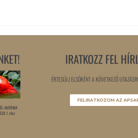
NKET!
IRATKOZZ FEL HÍR
ÉRTESÜLJ ELSŐKÉNT A KÖVETKEZŐ UTAZÁSRÓ
FELIRATKOZOM AZ APSAR
ÉL-AMERIKA
ZA 1. rész
lvasom »