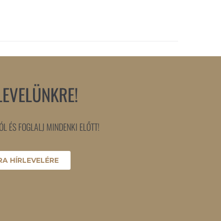
LEVELÜNKRE!
L ÉS FOGLALJ MINDENKI ELŐTT!
A HÍRLEVELÉRE