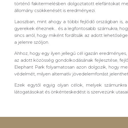
történő fakitermelésben dolgoztatott elefántokat me
állomány csökkenését is eredményezi.
Laoszban, mint ahogy a többi fejlődő országban is,
gyerekek éheznek… és a legfontosabb számukra, hogy é
sincs arról, hogy miként fordítsák az adott lehetősé
a jelenre szóljon.
Ahhoz, hogy egy ilyen jellegű cél igazán eredménye
az adott közösség gondolkodásának fejlesztése, fejl
Elephant Park folyamatosan azon dolgozik, hogy meg
védelmét, milyen alternatív jövedelemforrást jelenthe
Ezek egytől egyig olyan célok, melyek számunkra
látogatásokat és önkénteskedést is szervezünk utasa