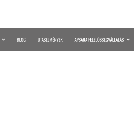
BLOG
UTASÉLMÉNYEK
APSARA FELELŐSSÉGVÁLLALÁS
 ELEFÁNTOK VÉDELME