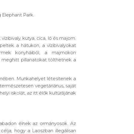
 Elephant Park.
zibivaly, kutya, cica, ló és majom.
peltek a hátukon, a vízibivalyokat
termek konyháiból, a majmokon
eghitt pillanatokat tölthetnek a
lmében. Munkahelyet létesítenek a
t természetesen vegetáriánus, saját
i iskolát, az itt élők kultúrájának
szabadon élnek az ormányosok. Az
élja, hogy a Laoszban illegálisan