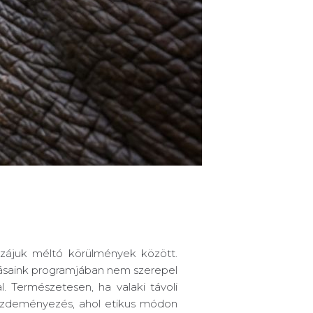
ozzájuk méltó körülmények között.
zásaink programjában nem szerepel
. Természetesen, ha valaki távoli
n kezdeményezés, ahol etikus módon