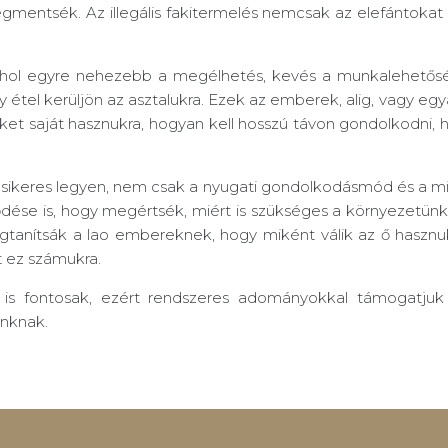
gmentsék. Az illegális fakitermelés nemcsak az elefántokat
 ahol egyre nehezebb a megélhetés, kevés a munkalehetősé
tel kerüljön az asztalukra. Ezek az emberek, alig, vagy egy
geket saját hasznukra, hogyan kell hosszú távon gondolkodni,
s, sikeres legyen, nem csak a nyugati gondolkodásmód és a
ődése is, hogy megértsék, miért is szükséges a környezetün
tanítsák a lao embereknek, hogy miként válik az ő hasznuk
t ez számukra.
 is fontosak, ezért rendszeres adományokkal támogatjuk
inknak.