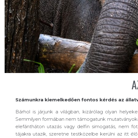
A
Számunkra kiemelkedően fontos kérdés az álla
Bárhol is járjunk a világban, kizárólag olyan helye
Semmilyen formában nem támogatunk mutatványokat, t
elefántháton utazás vagy delfin simogatás, nem fot
tájakra utazik, szeretne testközelbe kerülni az itt