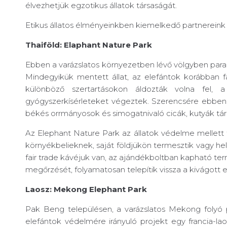
élvezhetjük egzotikus állatok társaságát.
Etikus állatos élményeinkben kiemelkedő partnereink
Thaiföld: Elaphant Nature Park
Ebben a varázslatos környezetben lévő völgyben paradi
Mindegyikük mentett állat, az elefántok korábban fa
különböző szertartásokon áldozták volna fel,
gyógyszerkísérleteket végeztek. Szerencsére ebben
békés orrmányosok és simogatnivaló cicák, kutyák tá
Az Elephant Nature Park az állatok védelme mellett
környékbelieknek, saját földjükön termesztik vagy hel
fair trade kávéjuk van, az ajándékboltban kapható term
megőrzését, folyamatosan telepítik vissza a kivágott
Laosz: Mekong Elephant Park
Pak Beng településen, a varázslatos Mekong folyó
elefántok védelmére irányuló projekt egy francia-la