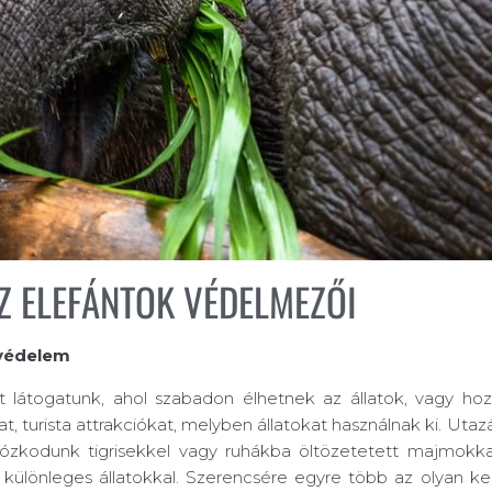
Z ELEFÁNTOK VÉDELMEZŐI
tvédelem
ket látogatunk, ahol szabadon élhetnek az állatok, vagy h
urista attrakciókat, melyben állatokat használnak ki. Uta
ózkodunk tigrisekkel vagy ruhákba öltözetetett majmokkal
 élő különleges állatokkal. Szerencsére egyre több az olya