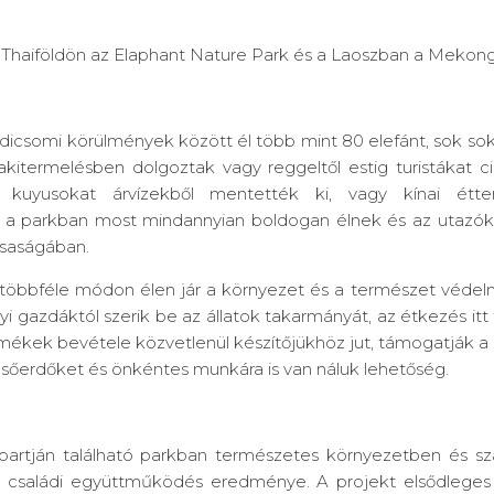
 Thaiföldön az Elaphant Nature Park és a Laoszban a Mekong
csomi körülmények között él több mint 80 elefánt, sok sok ví
kitermelésben dolgoztak vagy reggeltől estig turistákat ci
 a kuyusokat árvízekből mentették ki, vagy kínai ét
 a parkban most mindannyian boldogan élnek és az utazók m
rsaságában.
 többféle módon élen jár a környezet és a természet véde
yi gazdáktól szerik be az állatok takarmányát, az étkezés it
ékek bevétele közvetlenül készítőjükhöz jut, támogatják a hely
 esőerdőket és önkéntes munkára is van náluk lehetőség.
 partján található parkban természetes környezetben és 
o családi együttműködés eredménye. A projekt elsődleges c