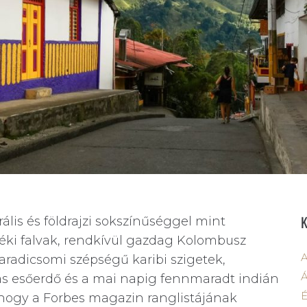
ális és földrajzi sokszínűséggel mint
déki falvak, rendkívül gazdag Kolombusz
A
paradicsomi szépségű karibi szigetek,
Á
as esőerdő és a mai napig fennmaradt indián
 hogy a Forbes magazin ranglistájának