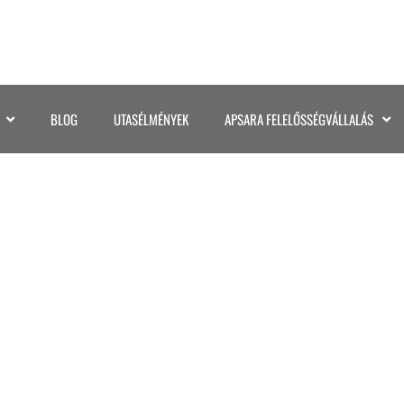
BLOG
UTASÉLMÉNYEK
APSARA FELELŐSSÉGVÁLLALÁS
ÉL-AMERIKA ÉKSZERDO