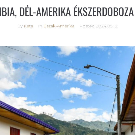
BIA, DÉL-AMERIKA ÉKSZERDOBOZA 2
By
Kata
In
Észak-Amerika
Posted
2024.05.13.