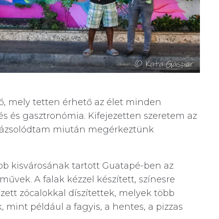
ző, mely tetten érhető az élet minden
dés és gasztronómia. Kifejezetten szeretem az
arázsolódtam miután megérkeztünk
bb kisvárosának tartott Guatapé-ben az
vek. A falak kézzel készített, színesre
zett zócalokkal díszítettek, melyek több
 mint például a fagyis, a hentes, a pizzas