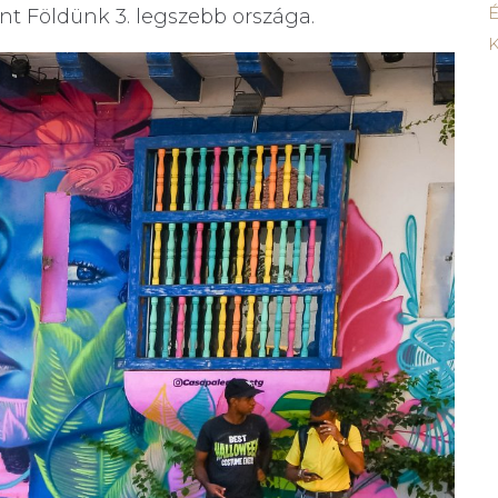
É
nt Földünk 3. legszebb országa.
K