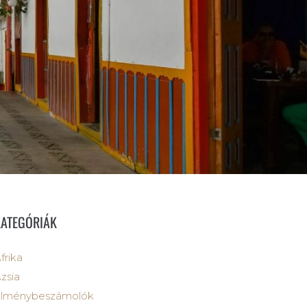
KATEGÓRIÁK
frika
zsia
Élménybeszámolók