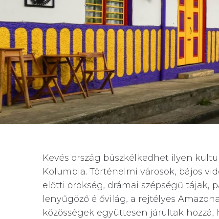
Kevés ország büszkélkedhet ilyen kultur
Kolumbia. Történelmi városok, bájos vi
előtti örökség, drámai szépségű tájak, 
lenyűgöző élővilág, a rejtélyes Amazon
közösségek együttesen járultak hozzá,