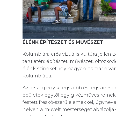
ÉLÉNK ÉPÍTÉSZET ÉS MŰVÉSZET
Kolumbiára erős vizuális kultúra jellem
területén: építészet, művészet, öltözkö
élénk színeket, így nagyon hamar elv
Kolumbiába.
Az ország egyik legszebb és legszínese
épületek egytől egyig kézműves remekmű
festett freskó-szerű elemekkel, úgyneve
helyen a művelt mesterséget ábrázolják,