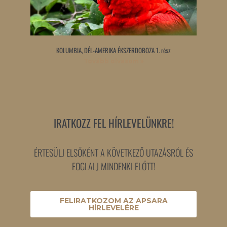
KOLUMBIA, DÉL-AMERIKA ÉKSZERDOBOZA 1. rész
Tovább olvasom »
IRATKOZZ FEL HÍRLEVELÜNKRE!
ÉRTESÜLJ ELSŐKÉNT A KÖVETKEZŐ UTAZÁSRÓL ÉS
FOGLALJ MINDENKI ELŐTT!
FELIRATKOZOM AZ APSARA
HÍRLEVELÉRE