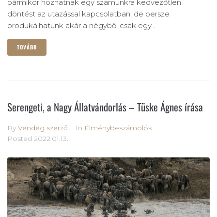
bármikor hozhatnak egy számunkra kedvezőtlen
döntést az utazással kapcsolatban, de persze
produkálhatunk akár a négyből csak egy...
TOVÁBB
Serengeti, a Nagy Állatvándorlás – Tüske Ágnes írása
By
Vendég szerző
In
Élménybeszámolók
Posted
2022.01.13.