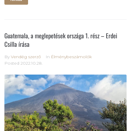
Guatemala, a meglepetések országa 1. rész – Erdei
Csilla írása
By
Vendég szerző
In
Élménybeszámolók
Posted
2022.10.28.