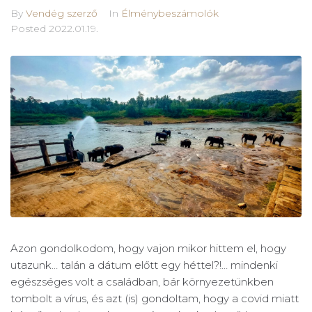
By
Vendég szerző
In
Élménybeszámolók
Posted
2022.01.19.
Azon gondolkodom, hogy vajon mikor hittem el, hogy
utazunk… talán a dátum előtt egy héttel?!… mindenki
egészséges volt a családban, bár környezetünkben
tombolt a vírus, és azt (is) gondoltam, hogy a covid miatt