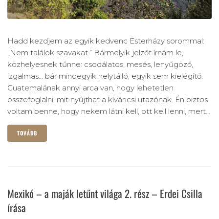
Hadd kezdjem az egyik kedvenc Esterházy sorommal:
„Nem találok szavakat.” Bármelyik jelzőt írnám le,
közhelyesnek tűnne: csodálatos, mesés, lenyűgöző,
izgalmas… bár mindegyik helytálló, egyik sem kielégítő.
Guatemalának annyi arca van, hogy lehetetlen
összefoglalni, mit nyújthat a kíváncsi utazónak. Én biztos
voltam benne, hogy nekem látni kell, ott kell lenni, mert...
TOVÁBB
Mexikó – a maják letűnt világa 2. rész – Erdei Csilla
írása