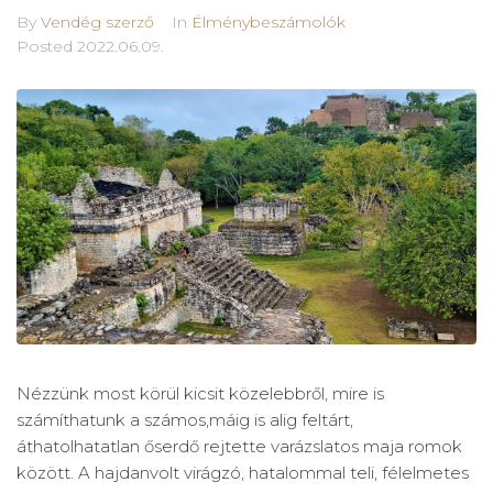
By
Vendég szerző
In
Élménybeszámolók
Posted
2022.06.09.
Nézzünk most körül kicsit közelebbről, mire is
számíthatunk a számos,máig is alig feltárt,
áthatolhatatlan őserdő rejtette varázslatos maja romok
között. A hajdanvolt virágzó, hatalommal teli, félelmetes