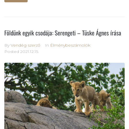
Földünk egyik csodája: Serengeti – Tüske Ágnes írása
By
Vendég szerző
In
Élménybeszámolók
Posted
2021.12.15.