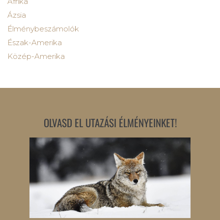
Afrika
Ázsia
Élménybeszámolók
Észak-Amerika
Közép-Amerika
OLVASD EL UTAZÁSI ÉLMÉNYEINKET!