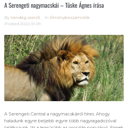
A Serengeti nagymacskái – Tüske Ágnes írása
By
Vendég szerző
In
Élménybeszámolók
Posted
2022.01.09.
A Serengeti Central a nagymacskáiról híres. Ahogy
haladunk egyre beljebb egyre több nagyragadozóval
találkozunk. Itt a legsűrűbb az oroszlán populáció. Ennek