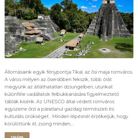
Állomásaink egyik fénypontja Tikal, az ősi maja romváros.
A város mélyen az őserdőben fekszik, több órát
megyünk az átláthatatlan dzsungelben, utunkat
különféle vadállatok felbukkanására figyelmeztető
táblák kísérik. Az UNESCO által védett romváros
egyszerre őrzi a páratlanul gazdag természeti és
kulturális örökséget . Minden lépésnél érzékeljük, hogy
körülöttünk él, zsong minden,...
TOVÁBB