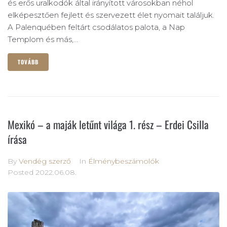
és erős uralkodók által irányított városokban néhol
elképesztően fejlett és szervezett élet nyomait találjuk.
A Palenquében feltárt csodálatos palota, a Nap
Templom és más,...
TOVÁBB
Mexikó – a maják letűnt világa 1. rész – Erdei Csilla
írása
By
Vendég szerző
In
Élménybeszámolók
Posted
2022.06.08.