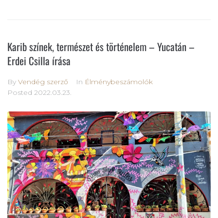
Karib színek, természet és történelem – Yucatán –
Erdei Csilla írása
By
Vendég szerző
In
Élménybeszámolók
Posted
2022.03.23.