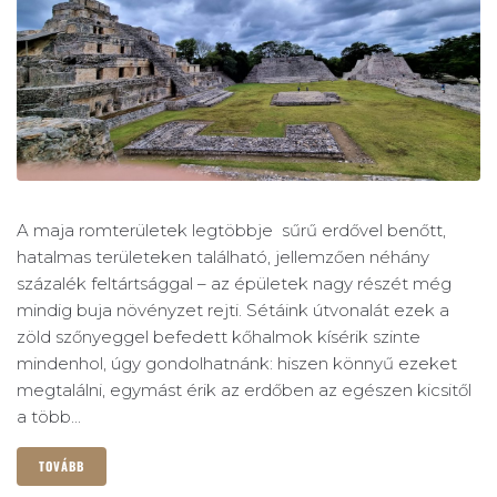
A maja romterületek legtöbbje sűrű erdővel benőtt,
hatalmas területeken található, jellemzően néhány
százalék feltártsággal – az épületek nagy részét még
mindig buja növényzet rejti. Sétáink útvonalát ezek a
zöld szőnyeggel befedett kőhalmok kísérik szinte
mindenhol, úgy gondolhatnánk: hiszen könnyű ezeket
megtalálni, egymást érik az erdőben az egészen kicsitől
a több...
TOVÁBB