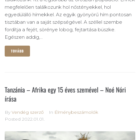
megfelelően találkozunk hol nőstényekkel, hol
egyedülálló hímekkel. Az egyik gyönyörű hím pontosan
tisztában van a saját szépségével. A széllel szembe
fordítja a fejét, sörénye lobog, fejtartása büszke.
Egészen addig,...
TOVÁBB
Tanzánia – Afrika egy 15 éves szemével – Noé Nóri
írása
By
Vendég szerző
In
Élménybeszámolók
Posted
2022.01.01.