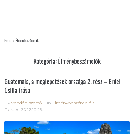
ÉLMÉNYBESZÁMOLÓK
Home
/
Élménybeszámolók
Kategória:
Élménybeszámolók
Guatemala, a meglepetések országa 2. rész – Erdei
Csilla írása
By
Vendég szerző
In
Élménybeszámolók
Posted
2022.10.29.