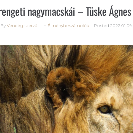
rengeti nagymacskái – Tüske Ágnes 
By
Vendég szerző
In
Élménybeszámolók
Posted
2022.01.09.