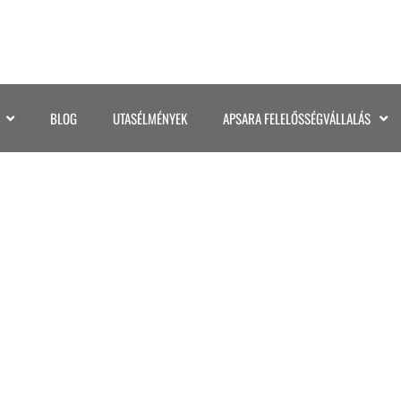
BLOG
UTASÉLMÉNYEK
APSARA FELELŐSSÉGVÁLLALÁS
NAGYMACSKÁI – TÜSK