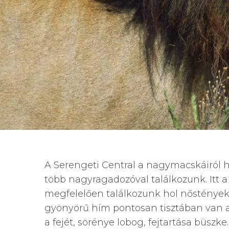
A Serengeti Central a nagymacskáiról 
több nagyragadozóval találkozunk. Itt 
megfelelően találkozunk hol nőstényekk
gyönyörű hím pontosan tisztában van a s
a fejét, sörénye lobog, fejtartása büszke.