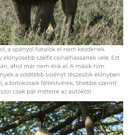
l, a spanyol fiatalok el nem kezdenek
 előnyösebb szelfit csinálhassanak vele. Ezt
lán, ahol már nem érik el. A másik hím
yek a sötétebb sörényt részesítik előnyben.
 a birtokosaik féltestvérek, Shebbe szerint
zor csak pár méterre az autóktól.