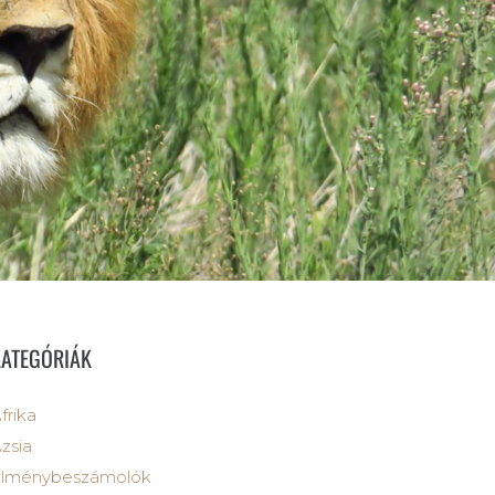
KATEGÓRIÁK
frika
zsia
Élménybeszámolók