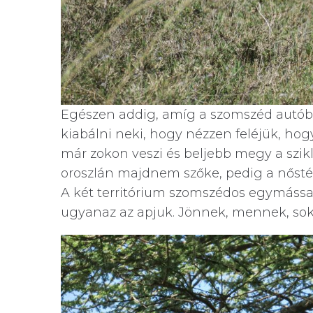
Egészen addig, amíg a szomszéd autóbó
kiabálni neki, hogy nézzen feléjük, hogy
már zokon veszi és beljebb megy a szik
oroszlán majdnem szőke, pedig a nőstén
A két territórium szomszédos egymással,
ugyanaz az apjuk. Jönnek, mennek, soks