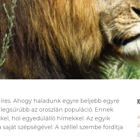
híres. Ahogy haladunk egyre beljebb egyre
a legsűrűbb az oroszlán populáció. Ennek
A
el, hol egyedülálló hímekkel. Az egyik
Á
aját szépségével. A széllel szembe fordítja