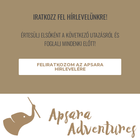
IRATKOZZ FEL HÍRLEVELÜNKRE!
ÉRTESÜLJ ELSŐKÉNT A KÖVETKEZŐ UTAZÁSRÓL ÉS
FOGLALJ MINDENKI ELŐTT!
FELIRATKOZOM AZ APSARA
HÍRLEVELÉRE