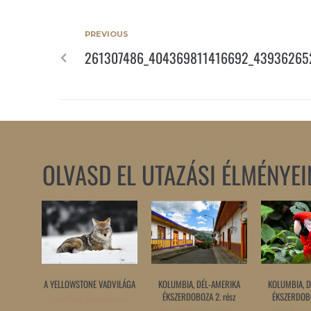
PREVIOUS
261307486_404369811416692_43936265
OLVASD EL UTAZÁSI ÉLMÉNYEI
A YELLOWSTONE VADVILÁGA
KOLUMBIA, DÉL-AMERIKA
KOLUMBIA, D
ÉKSZERDOBOZA 2. rész
ÉKSZERDOBO
Tovább olvasom »