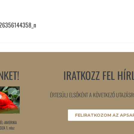
26356144358_n
NKET!
IRATKOZZ FEL HÍR
ÉRTESÜLJ ELSŐKÉNT A KÖVETKEZŐ UTAZÁSRÓ
FELIRATKOZOM AZ APSAR
ÉL-AMERIKA
ZA 1. rész