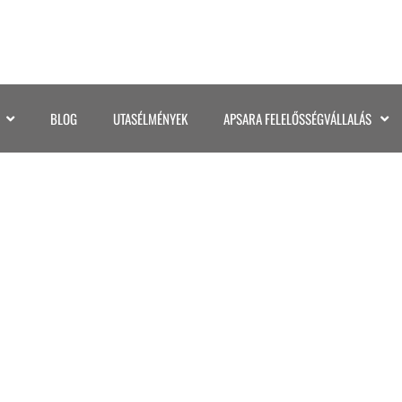
BLOG
UTASÉLMÉNYEK
APSARA FELELŐSSÉGVÁLLALÁS
69811416692_439362