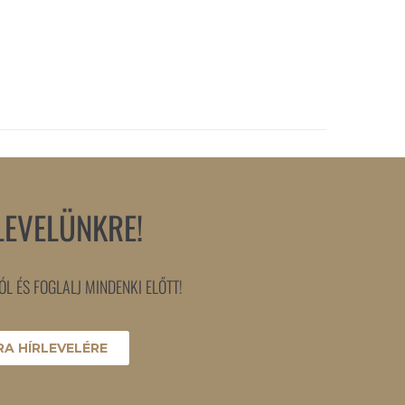
LEVELÜNKRE!
L ÉS FOGLALJ MINDENKI ELŐTT!
A HÍRLEVELÉRE