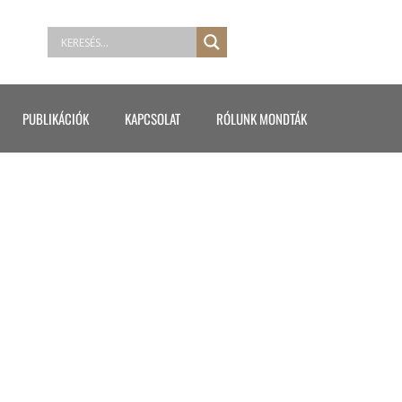
PUBLIKÁCIÓK
KAPCSOLAT
RÓLUNK MONDTÁK
6526356144358_N