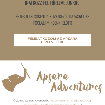
IRATKOZZ FEL HÍRLEVELÜNKRE!
ÉRTESÜLJ ELSŐKÉNT A KÖVETKEZŐ UTAZÁSRÓL ÉS
FOGLALJ MINDENKI ELŐTT!
FELIRATKOZOM AZ APSARA
HÍRLEVELÉRE
© 2026 Apsara Adventures |
Adatvédelmi nyilatkozat
|
Jogi
nyilatkozat
|
Általános szerződési feltételek
|