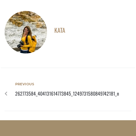
KATA
PREVIOUS
262773584_404131614773845_1249731580849742181_n