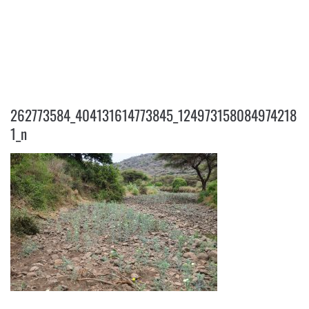
262773584_404131614773845_124
9731580849742181_N
262773584_404131614773845_124973158084974218
1_n