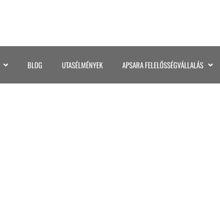
BLOG
UTASÉLMÉNYEK
APSARA FELELŐSSÉGVÁLLALÁS
49DA-4F6B-A456-FE