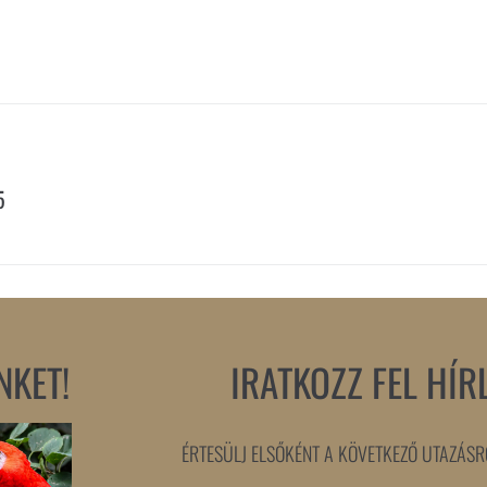
5
NKET!
IRATKOZZ FEL HÍR
ÉRTESÜLJ ELSŐKÉNT A KÖVETKEZŐ UTAZÁSRÓ