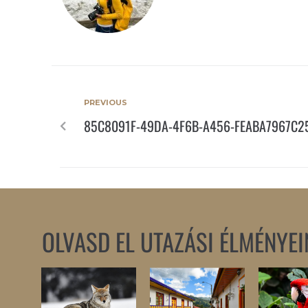
PREVIOUS
85C8091F-49DA-4F6B-A456-FEABA7967C2
OLVASD EL UTAZÁSI ÉLMÉNYEI