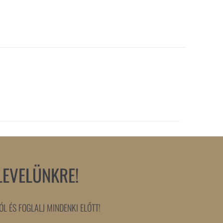
LEVELÜNKRE!
L ÉS FOGLALJ MINDENKI ELŐTT!