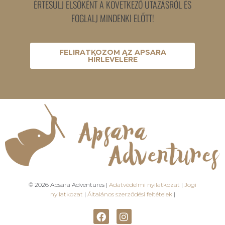
ÉRTESÜLJ ELSŐKÉNT A KÖVETKEZŐ UTAZÁSRÓL ÉS
FOGLALJ MINDENKI ELŐTT!
FELIRATKOZOM AZ APSARA
HÍRLEVELÉRE
© 2026 Apsara Adventures |
Adatvédelmi nyilatkozat
|
Jogi
nyilatkozat
|
Általános szerződési feltételek
|