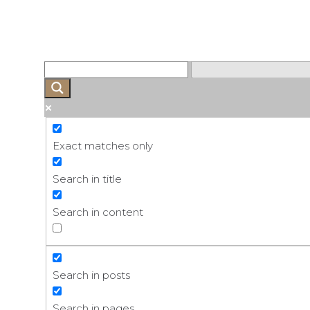
Skip
to
content
Exact matches only
Search in title
Search in content
Search in posts
Search in pages