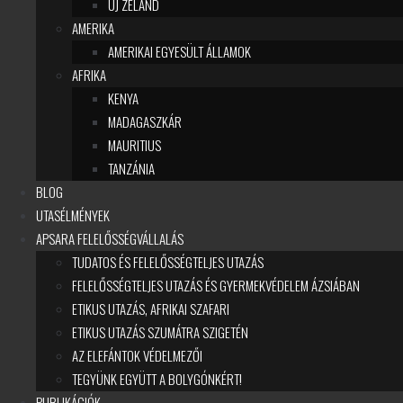
ÚJ ZÉLAND
AMERIKA
AMERIKAI EGYESÜLT ÁLLAMOK
AFRIKA
KENYA
MADAGASZKÁR
MAURITIUS
TANZÁNIA
BLOG
UTASÉLMÉNYEK
APSARA FELELŐSSÉGVÁLLALÁS
TUDATOS ÉS FELELŐSSÉGTELJES UTAZÁS
FELELŐSSÉGTELJES UTAZÁS ÉS GYERMEKVÉDELEM ÁZSIÁBAN
ETIKUS UTAZÁS, AFRIKAI SZAFARI
ETIKUS UTAZÁS SZUMÁTRA SZIGETÉN
AZ ELEFÁNTOK VÉDELMEZŐI
TEGYÜNK EGYÜTT A BOLYGÓNKÉRT!
PUBLIKÁCIÓK