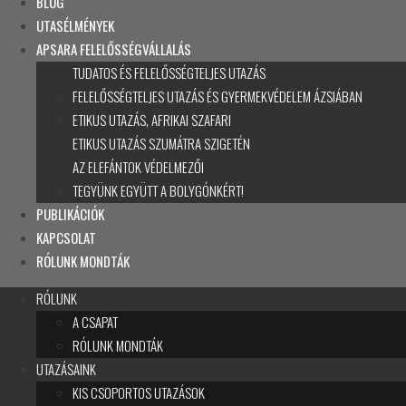
BLOG
UTASÉLMÉNYEK
APSARA FELELŐSSÉGVÁLLALÁS
TUDATOS ÉS FELELŐSSÉGTELJES UTAZÁS
FELELŐSSÉGTELJES UTAZÁS ÉS GYERMEKVÉDELEM ÁZSIÁBAN
ETIKUS UTAZÁS, AFRIKAI SZAFARI
ETIKUS UTAZÁS SZUMÁTRA SZIGETÉN
AZ ELEFÁNTOK VÉDELMEZŐI
TEGYÜNK EGYÜTT A BOLYGÓNKÉRT!
PUBLIKÁCIÓK
KAPCSOLAT
RÓLUNK MONDTÁK
RÓLUNK
A CSAPAT
RÓLUNK MONDTÁK
UTAZÁSAINK
KIS CSOPORTOS UTAZÁSOK