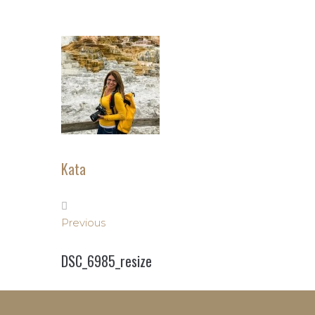
Kata
Bejegyzés
Previous
Previous
navigáció
DSC_6985_resize