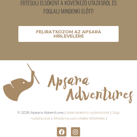
ÉRTESÜLJ ELSŐKÉNT A KÖVETKEZŐ UTAZÁSRÓL ÉS
FOGLALJ MINDENKI ELŐTT!
FELIRATKOZOM AZ APSARA
HÍRLEVELÉRE
© 2026 Apsara Adventures |
Adatvédelmi nyilatkozat
|
Jogi
nyilatkozat
|
Általános szerződési feltételek
|