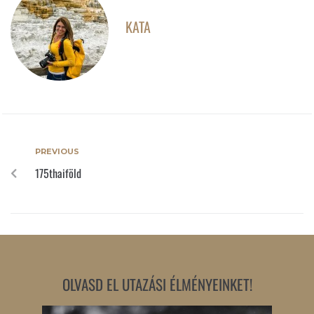
KATA
PREVIOUS
175thaiföld
OLVASD EL UTAZÁSI ÉLMÉNYEINKET!