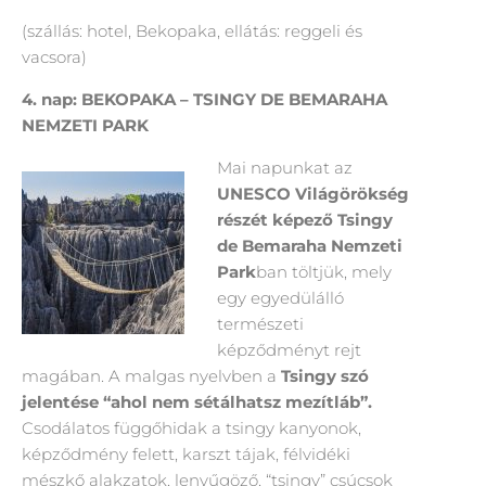
(szállás: hotel, Bekopaka, ellátás: reggeli és
vacsora)
4. nap: BEKOPAKA – TSINGY DE BEMARAHA
NEMZETI PARK
Mai napunkat az
UNESCO Világörökség
részét képező Tsingy
de Bemaraha Nemzeti
Park
ban töltjük, mely
egy egyedülálló
természeti
képződményt rejt
magában. A malgas nyelvben a
Tsingy szó
jelentése “ahol nem sétálhatsz mezítláb”.
Csodálatos függőhidak a tsingy kanyonok,
képződmény felett, karszt tájak, félvidéki
mészkő alakzatok, lenyűgöző, “tsingy” csúcsok