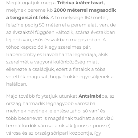
Meglátogatjuk meg a
Tritriva kráter tavat,
melynek pereme kb
2000 méterrel magasodik
a tengerszint felé.
A tó mélysége 160 méter,
felszíne pedig 50 méterrel a perem alatt van, de
az évszaktól függően változik, száraz évszakban
lejjebb van, esős évszakban magasabban. A
tóhoz kapcsolódik egy szerelmes pár,
Rabeniomby és Ravolahanta legendája, akik
szerelmét a vagyoni különbözőség miatt
ellenezte a családjuk, ezért a fiatalok a tóba
vetették magukat, hogy örökké egyesüljenek a
halálban.
Majd tovább folytatjuk utunkat
Antsirabé
ba, az
ország harmadik legnagyobb városába,
melynek nevének jelentése „ahol só van” és
több becenevet is magáénak tudhat: a sós vizű
termálfürdők városa, a riksák (pousse-pousse)
városa és az ország söripari központja, így