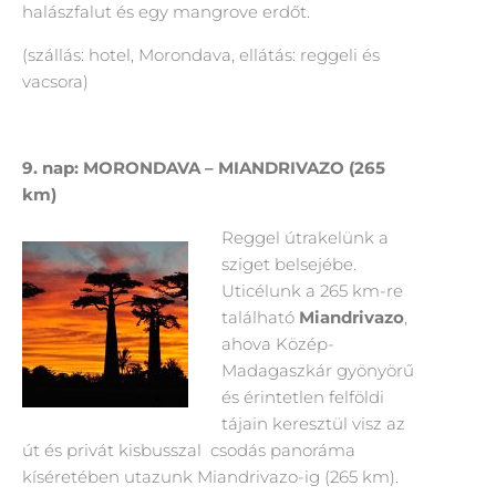
halászfalut és egy mangrove erdőt.
(szállás: hotel, Morondava, ellátás: reggeli és
vacsora)
9.
nap: MORONDAVA – MIANDRIVAZO (265
km)
Reggel útrakelünk a
sziget belsejébe.
Uticélunk a 265 km-re
található
Miandrivazo
,
ahova Közép-
Madagaszkár gyönyörű
és érintetlen felföldi
tájain keresztül visz az
út és privát kisbusszal csodás panoráma
kíséretében utazunk Miandrivazo-ig (265 km).