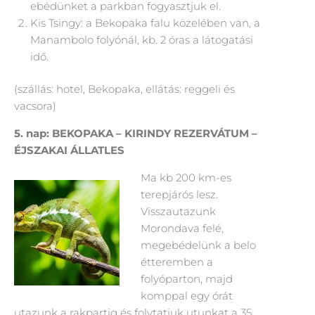
ebédünket a parkban fogyasztjuk el.
Kis Tsingy: a Bekopaka falu közelében van, a
Manambolo folyónál, kb. 2 óras a látogatási
idő.
(szállás: hotel, Bekopaka, ellátás: reggeli és
vacsora)
5. nap: BEKOPAKA – KIRINDY REZERVÁTUM –
ÉJSZAKAI ÁLLATLES
Ma kb 200 km-es
terepjárós lesz.
Visszautazunk
Morondava felé,
megebédelünk a belo
étteremben a
folyóparton, majd
komppal egy órát
utazunk a rakpartig és folytatjuk utunkat a 35