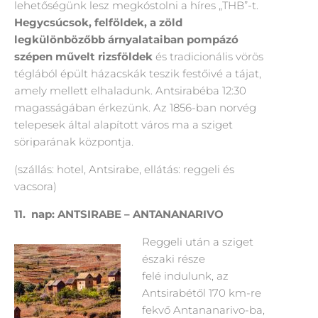
lehetőségünk lesz megkóstolni a híres „THB”-t.
Hegycsúcsok, felföldek, a zöld
legkülönbözőbb árnyalataiban pompázó
szépen művelt rizsföldek
és tradicionális vörös
téglából épült házacskák teszik festőivé a tájat,
amely mellett elhaladunk. Antsirabéba 12:30
magasságában érkezünk. Az 1856-ban norvég
telepesek által alapított város ma a sziget
söriparának központja.
(szállás: hotel, Antsirabe, ellátás: reggeli és
vacsora)
11.
nap: ANTSIRABE – ANTANANARIVO
Reggeli után a sziget
északi része
felé indulunk, az
Antsirabétől 170 km-re
fekvő Antananarivo-ba,