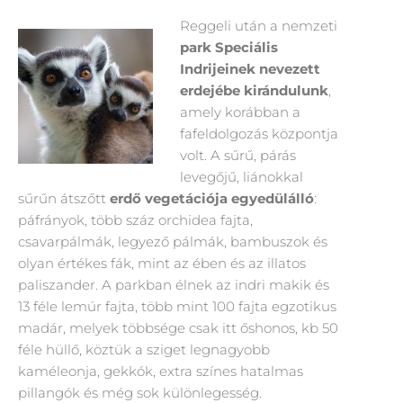
Reggeli után a nemzeti
park Speciális
Indrijeinek nevezett
erdejébe kirándulunk
,
amely korábban a
fafeldolgozás központja
volt. A sűrű, párás
levegőjű, liánokkal
sűrűn átszőtt
erdő vegetációja egyedülálló
:
páfrányok, több száz orchidea fajta,
csavarpálmák, legyező pálmák, bambuszok és
olyan értékes fák, mint az ében és az illatos
paliszander. A parkban élnek az indri makik és
13 féle lemúr fajta, több mint 100 fajta egzotikus
madár, melyek többsége csak itt őshonos, kb 50
féle hüllő, köztük a sziget legnagyobb
kaméleonja, gekkók, extra színes hatalmas
pillangók és még sok különlegesség.