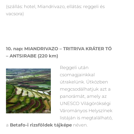
(szállás: hotel, Miandrivazo, ellátás: reggeli és
vacsora)
10. nap: MIANDRIVAZO – TRITRIVA KRÁTER TÓ
– ANTSIRABE (220 km)
Reggeli után
csomagjainkkal
útrakelünk. Útközben
megcsodálhatjuk azt a
panorámát, amely az
UNESCO Világörökségi
Várományos Helyszínek
listáján is megtalálható,
a
Betafo-i rizsföldek tájképe
néven.