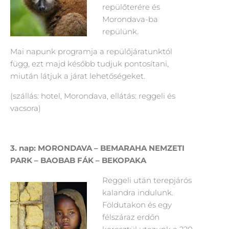
repülőterére és
Morondava-ba
repülünk.
Mai napunk programja a repülőjáratunktól
függ, ezt majd később tudjuk pontosítani,
miután látjuk a járat lehetőségeket.
(szállás: hotel, Morondava, ellátás: reggeli és
vacsora)
3.
nap: MORONDAVA – BEMARAHA NEMZETI
PARK – BAOBAB FÁK – BEKOPAKA
Reggeli után terepjárós
kalandra indulunk.
Földutakon és egy
félszáraz erdőn