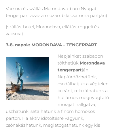
Vacsora és szállás Morondava-ban (Nyugati
tengerpart azaz a mozambiki csatorna partján)
(szállás: hotel, Morondava, ellátás: reggeli és
vacsora)
7-8. napok: MORONDAVA – TENGERPART
Napjainkat szabadon
tölthetjük
Morondava
tengerpart
ján.
Napfürdőzhetünk,
csodálhatjuk a végtelen
óceánt, relaxálhatunk a
hullámok megnyugtató
moraját hallgatva,
úszhatunk, sétálhatunk a finom homokos
parton. Ha aktív időtöltésre vágyunk,
csónakázhatunk, meglátogathatunk egy kis