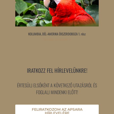
KOLUMBIA, DÉL-AMERIKA ÉKSZERDOBOZA 1. rész
Tovább olvasom »
IRATKOZZ FEL HÍRLEVELÜNKRE!
ÉRTESÜLJ ELSŐKÉNT A KÖVETKEZŐ UTAZÁSRÓL ÉS
FOGLALJ MINDENKI ELŐTT!
FELIRATKOZOM AZ APSARA
HÍRLEVELÉRE