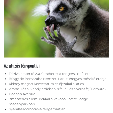
Az utazás fénypontjai
Tritriva kráter tó 2000 méterrel a tengerszint felett
Tsingy de Bemaraha Nemzeti Park tűhegyes mészkő erdeje
Kirindy magán Rezervátum és éjszakai állatles
kirándulás a Kirindy erdőben, sifakák és a vörös fejű lemurok
Baobab Avenue
ismerkedés a lemurokkal a Vakona Forest Lodge
magánparkban
nyaralás Morondova tengerpartján