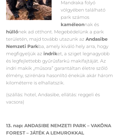
Mandraka folyó
völgyében található
park számos
kaméleon
nak és
hüllő
nek ad otthont. Megebédelünk a park
területén, majd tovább utazunk az
Andasibe
Nemzeti Park
ba, amely kiváló hely arra, hogy
megfigyeljük az
indrik
et, a sziget legnagyobb
és legfejlettebb gyűrűsfarkú makifajtáját. Az
indri makik „műsora” garantáltan életre szőlő
élmény, szirénára hasonlító énekük akár három
kilométerre is elhallatszik.
(szállás: hotel, Andasibe, ellátás: reggeli és
vacsora)
13. nap: ANDASIBE NEMZETI PARK – VAKÔNA
FOREST – JÁTÉK A LEMUROKKAL