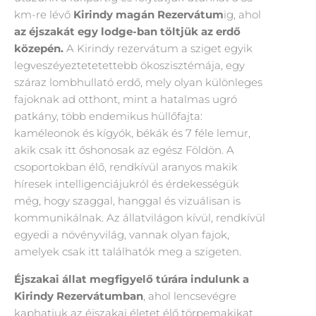
km-re lévő
Kirindy magán Rezervátum
ig, ahol
az éjszakát egy lodge-ban töltjük az erdő
közepén.
A Kirindy rezervátum a sziget egyik
legveszéyeztetetettebb ökoszisztémája, egy
száraz lombhullató erdő, mely olyan különleges
fajoknak ad otthont, mint a hatalmas ugró
patkány, több endemikus hüllőfajta:
kaméleonok és kígyók, békák és 7 féle lemur,
akik csak itt őshonosak az egész Földön. A
csoportokban élő, rendkívül aranyos makik
híresek intelligenciájukról és érdekességük
még, hogy szaggal, hanggal és vizuálisan is
kommunikálnak. Az állatvilágon kívül, rendkívül
egyedi a növényvilág, vannak olyan fajok,
amelyek csak itt találhatók meg a szigeten.
Éjszakai állat megfigyelő túrára indulunk a
Kirindy Rezervátumban
, ahol lencsevégre
kaphatjuk az éjszakai életet élő törpemakikat,