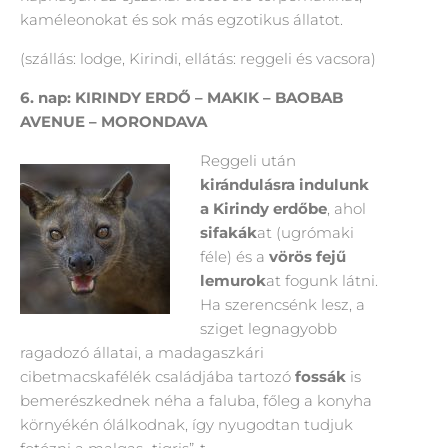
kaméleonokat és sok más egzotikus állatot.
(szállás: lodge, Kirindi, ellátás: reggeli és vacsora)
6. nap: KIRINDY ERDŐ – MAKIK – BAOBAB
AVENUE – MORONDAVA
Reggeli után
kirándulásra indulunk
a Kirindy erdőbe
, ahol
sifakák
at (ugrómaki
féle) és a
vörös fejű
lemurok
at fogunk látni.
Ha szerencsénk lesz, a
sziget legnagyobb
ragadozó állatai, a madagaszkári
cibetmacskafélék családjába tartozó
fossák
is
bemerészkednek néha a faluba, főleg a konyha
környékén ólálkodnak, így nyugodtan tudjuk