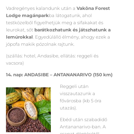
Vadregényes kalandunk után a
Vakôna Forest
Lodge magánpark
ba látogatunk, ahol
testközelből figyelhetjük meg a sifakakat és
leurokat, sőt
barátkozhatunk és játszhatunk a
lemúrokkal
. Egyedülálló élmény, ahogy ezek a
jópofa makik pózolnak rajtunk.
(szállás: hotel, Andasibe, ellátás: reggeli és
vacsora)
14. nap: ANDASIBE – ANTANANARIVO (150 km)
Reggeli után
visszautazunk a
fővárosba (kb 5 óra
utazás).
Ebéd után szabadidő
Antananarivo-ban. A
csapat döntésétől