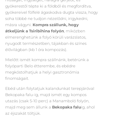
gyökerestől tépte ki a földből és megfordítva,
gyökereivel fölfelé ágaskodva dugta vissza, hogy
soha többé ne tudjon nézelődni, irigykedni,
másra vágyni.
Kompra szállunk, hogy
átkeljünk a Tsiribihina folyón
, miközben
elmerenghetünk a folyó körüli varázslatos,
nyugodt természetben, tájakban és színes
élővilágban (kb 1 óra kompozás).
Mielőtt ismét kompra szállnánk, betérünk a
folyóparti Belo étterembe, és ebédre
megkóstolhatjuk a helyi gasztronómia
finomságait.
Ebéd után folytatjuk kalandunkat terepjáróval
Bekopaka falu-ig, majd ismét egy kompos
utazás (csak 5-10 perc) a Manamboló folyón,
majd meg sem állunk a
Bekopaka falu
ig, ahol
az éjszakát töltjük.