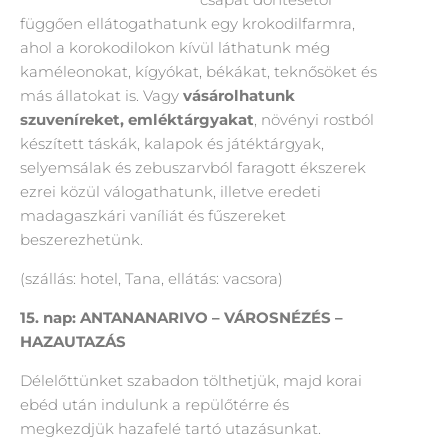
függően ellátogathatunk egy krokodilfarmra,
ahol a korokodilokon kívül láthatunk még
kaméleonokat, kígyókat, békákat, teknősöket és
más állatokat is. Vagy
vásárolhatunk
szuveníreket, emléktárgyakat
, növényi rostból
készített táskák, kalapok és játéktárgyak,
selyemsálak és zebuszarvból faragott ékszerek
ezrei közül válogathatunk, illetve eredeti
madagaszkári vaníliát és fűszereket
beszerezhetünk.
(szállás: hotel, Tana, ellátás: vacsora)
15. nap: ANTANANARIVO – VÁROSNÉZÉS –
HAZAUTAZÁS
Délelőttünket szabadon tölthetjük, majd korai
ebéd után indulunk a repülőtérre és
megkezdjük hazafelé tartó utazásunkat.