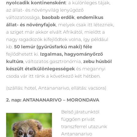
nyolcadik kontinensként
: a különleges tájak,
az állat- és növényvilág lenyűgöző
változatossága,
baobab erdők
,
endemikus
állat- és növényfajok
, melyek csak itt léteznek,
a sziget már akkor elvált Afrikától, mielőtt a
nagy ragadozók kifejlődtek volna, így például
kb.
50 lemúr (gyűrűsfarkú maki) féle
fejlődhetett ki.
Izgalmas, hagyományőrző
kultúra
, változatos gasztronómia,
zebu húsból
készült ételkülönlegességek
és megannyi
csoda vár itt ránk a következő két hétben.
(szállás: hotel, Antananarivo, ellátás: vacsora)
2. nap: ANTANANARIVO – MORONDAVA
Belső járatunktól
függően privát
transzferrel utazunk
Antananarivo