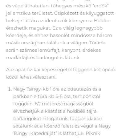
és végeláthatatlan, tűhegyes mészkő “erdők”
jellemzik a területet. Csipkézett és kilyuggatott
belseje láttán az ideutazók könnyen a Holdon
érezhetik magukat. Ez a világ legnagyobb
kőerdeje, és ehhez hasonlót mindössze három
másik országban találunk a világon. Túránk
során számos lemúrfajt, kanyont, érdekes
madárfajt és barlangot is látunk.
A csapat fizikai képességétől függően két opció
közül lehet választani:
Nagy Tsingy: kb 1 óra az odautazás és a
parkban a túra kb 5-6 óra, tempónktól
függően. 80 méteres magasságból
élvezhetjük a kilátást a holdbéli tájra,
barlangokat látogatunk, függőhidakon
sétálunk át a kőerdő felett és végül a Nagy
Tsingy „Katedrálját” is láthatjuk. Piknik