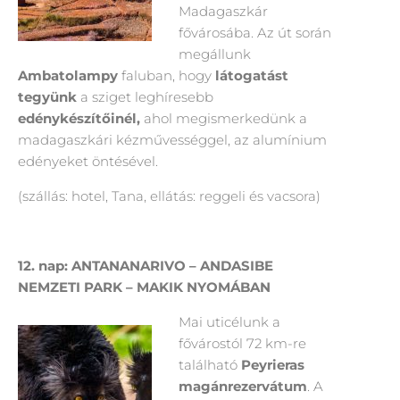
Madagaszkár
fővárosába. Az út során
megállunk
Ambatolampy
faluban, hogy
látogatást
tegyünk
a sziget leghíresebb
edénykészítőinél,
ahol megismerkedünk a
madagaszkári kézművességgel, az alumínium
edényeket öntésével.
(szállás: hotel, Tana, ellátás: reggeli és vacsora)
12. nap: ANTANANARIVO – ANDASIBE
NEMZETI PARK – MAKIK NYOMÁBAN
Mai uticélunk a
fővárostól 72 km-re
található
Peyrieras
magánrezervátum
. A