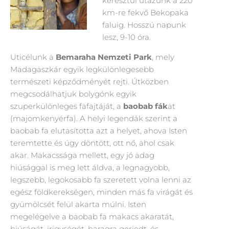
keresztül utazunk a 220
km-re fekvő Bekopaka
faluig. Hosszú napunk
lesz, 9-10 óra.
Uticélunk a
Bemaraha Nemzeti Park
, mely
Madagaszkár egyik legkülönlegesebb
természeti képződményét rejti. Útközben
megcsodálhatjuk bolygónk egyik
szuperkülönleges fafajtáját, a
baobab fák
at
(majomkenyérfa). A helyi legendák szerint a
baobab fa elutasította azt a helyet, ahova Isten
teremtette és úgy döntött, ott nő, ahol csak
akar. Makacssága mellett, egy jó adag
hiúsággal is meg lett áldva, a legnagyobb,
legszebb, legokosabb fa szeretett volna lenni az
egész földkerekségen, minden más fa virágát és
gyümölcsét felül akarta múlni. Isten
megelégelve a baobab fa makacs akaratát,
hiúságát, irigységét, haragra gerjedt, és