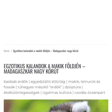
EGZOTIKUS KALANDOK A MAKIK
FÖLDJÉN – MADAGASZKÁR NAGY
KÖRÚT
Home
/
Egzotikus kalandok a makik földjén – Madagaszkár nagy körút
EGZOTIKUS KALANDOK A MAKIK FÖLDJÉN –
MADAGASZKÁR NAGY KÖRÚT
baobab erdők | egyedülálló élővilág | makik, lemurok és
fossák | tűhegyes mészkő “erdők” | dzsiptúra |
ételkülönlegességek | izgalmas kultúra | csodás óceánpart