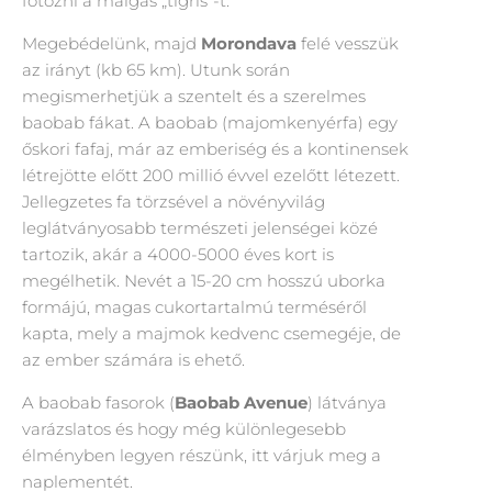
fotózni a malgas „tigris”-t.
Megebédelünk, majd
Morondava
felé vesszük
az irányt (kb 65 km). Utunk során
megismerhetjük a szentelt és a szerelmes
baobab fákat. A baobab (majomkenyérfa) egy
őskori fafaj, már az emberiség és a kontinensek
létrejötte előtt 200 millió évvel ezelőtt létezett.
Jellegzetes fa törzsével a növényvilág
leglátványosabb természeti jelenségei közé
tartozik, akár a 4000-5000 éves kort is
megélhetik. Nevét a 15-20 cm hosszú uborka
formájú, magas cukortartalmú terméséről
kapta, mely a majmok kedvenc csemegéje, de
az ember számára is ehető.
A baobab fasorok (
Baobab Avenue
) látványa
varázslatos és hogy még különlegesebb
élményben legyen részünk, itt várjuk meg a
naplementét.