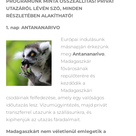
PROGRAMUNK MINTA ÖSSZEÁLLÍTÁS! PRIVÁT
UTAZÁRÓL LÉVÉN SZÓ, MINDEN
RÉSZLETÉBEN ALAKÍTHATÓ!
1. nap
:
ANTANANARIVO
Európai indulásunk
másnapján érkezünk
meg
Antananarivo
,
Madagaszkár
fővárosának
repülőterére és
kezdődik a
Madagaszkári
csodáinak felfedezése, amely egy valóságos
időutazás lesz. Vízumügyintézés, majd privát
transzferrel utazunk a szállásunkra, és
kipihenjük az utazás fáradalmait.
Madagaszkárt nem véletlenül emlegetik a