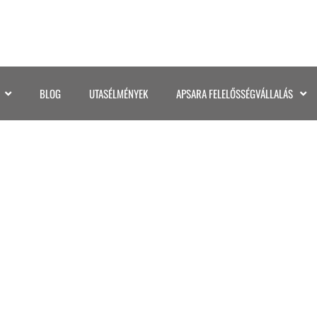
BLOG
UTASÉLMÉNYEK
APSARA FELELŐSSÉGVÁLLALÁS
IMG_0364