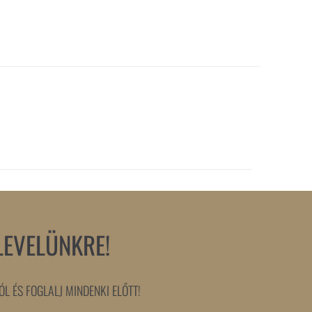
LEVELÜNKRE!
L ÉS FOGLALJ MINDENKI ELŐTT!