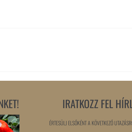
NKET!
IRATKOZZ FEL HÍR
ÉRTESÜLJ ELSŐKÉNT A KÖVETKEZŐ UTAZÁSRÓ