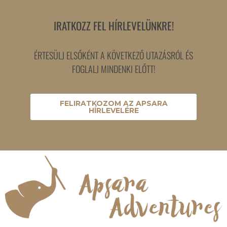
IRATKOZZ FEL HÍRLEVELÜNKRE!
ÉRTESÜLJ ELSŐKÉNT A KÖVETKEZŐ UTAZÁSRÓL ÉS
FOGLALJ MINDENKI ELŐTT!
FELIRATKOZOM AZ APSARA
HÍRLEVELÉRE