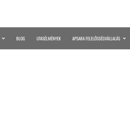
BLOG
UTASÉLMÉNYEK
APSARA FELELŐSSÉGVÁLLALÁS
20210730_093930_R