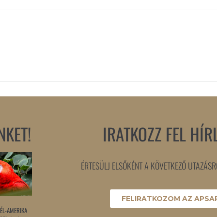
NKET!
IRATKOZZ FEL HÍR
ÉRTESÜLJ ELSŐKÉNT A KÖVETKEZŐ UTAZÁSRÓ
FELIRATKOZOM AZ APSAR
ÉL-AMERIKA