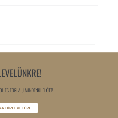
LEVELÜNKRE!
L ÉS FOGLALJ MINDENKI ELŐTT!
A HÍRLEVELÉRE