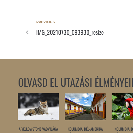
PREVIOUS
IMG_20210730_093930_resize
OLVASD EL UTAZÁSI ÉLMÉNYEI
A YELLOWSTONE VADVILÁGA
KOLUMBIA, DÉL-AMERIKA
KOLUMBIA, D