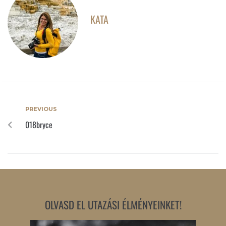
KATA
PREVIOUS
018bryce
OLVASD EL UTAZÁSI ÉLMÉNYEINKET!