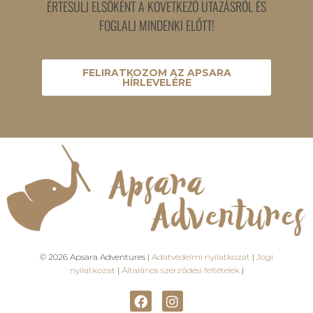
ÉRTESÜLJ ELSŐKÉNT A KÖVETKEZŐ UTAZÁSRÓL ÉS
FOGLALJ MINDENKI ELŐTT!
FELIRATKOZOM AZ APSARA
HÍRLEVELÉRE
© 2026 Apsara Adventures |
Adatvédelmi nyilatkozat
|
Jogi
nyilatkozat
|
Általános szerződési feltételek
|