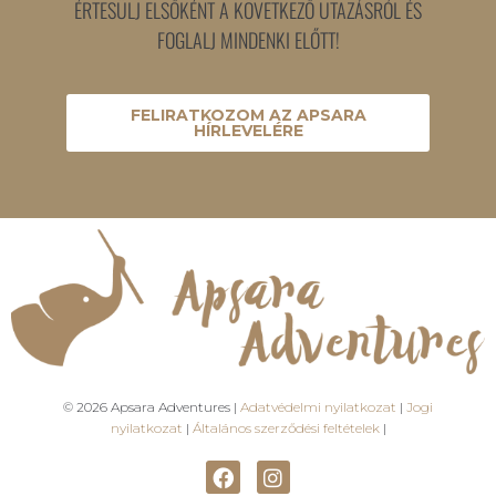
ÉRTESÜLJ ELSŐKÉNT A KÖVETKEZŐ UTAZÁSRÓL ÉS
FOGLALJ MINDENKI ELŐTT!
FELIRATKOZOM AZ APSARA
HÍRLEVELÉRE
© 2026 Apsara Adventures |
Adatvédelmi nyilatkozat
|
Jogi
nyilatkozat
|
Általános szerződési feltételek
|