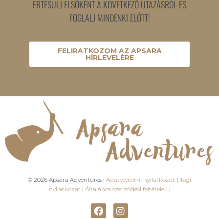
ÉRTESÜLJ ELSŐKÉNT A KÖVETKEZŐ UTAZÁSRÓL ÉS
FOGLALJ MINDENKI ELŐTT!
FELIRATKOZOM AZ APSARA
HÍRLEVELÉRE
© 2026 Apsara Adventures |
Adatvédelmi nyilatkozat
|
Jogi
nyilatkozat
|
Általános szerződési feltételek
|