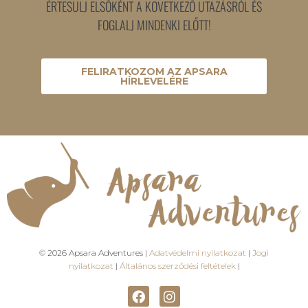
ÉRTESÜLJ ELSŐKÉNT A KÖVETKEZŐ UTAZÁSRÓL ÉS
FOGLALJ MINDENKI ELŐTT!
FELIRATKOZOM AZ APSARA
HÍRLEVELÉRE
© 2026 Apsara Adventures |
Adatvédelmi nyilatkozat
|
Jogi
nyilatkozat
|
Általános szerződési feltételek
|