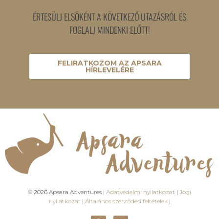
ÉRTESÜLJ ELSŐKÉNT A KÖVETKEZŐ UTAZÁSRÓL ÉS
FOGLALJ MINDENKI ELŐTT!
FELIRATKOZOM AZ APSARA
HÍRLEVELÉRE
© 2026 Apsara Adventures |
Adatvédelmi nyilatkozat
|
Jogi
nyilatkozat
|
Általános szerződési feltételek
|