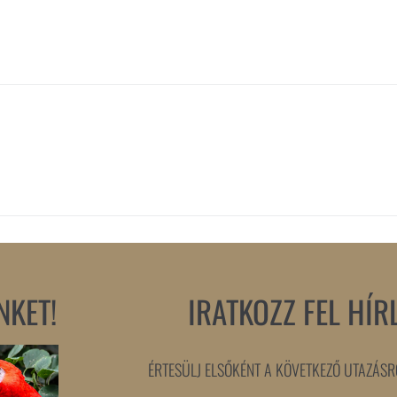
NKET!
IRATKOZZ FEL HÍR
ÉRTESÜLJ ELSŐKÉNT A KÖVETKEZŐ UTAZÁSRÓ