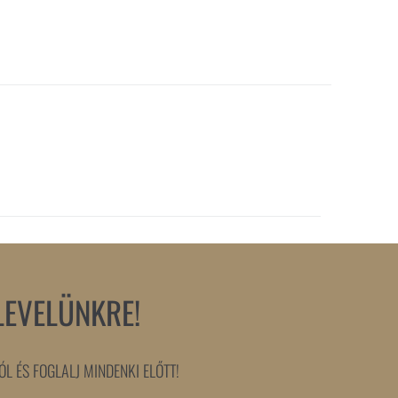
LEVELÜNKRE!
L ÉS FOGLALJ MINDENKI ELŐTT!