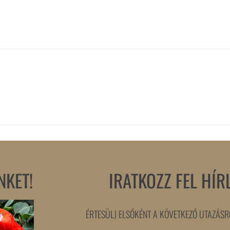
NKET!
IRATKOZZ FEL HÍR
ÉRTESÜLJ ELSŐKÉNT A KÖVETKEZŐ UTAZÁSRÓ