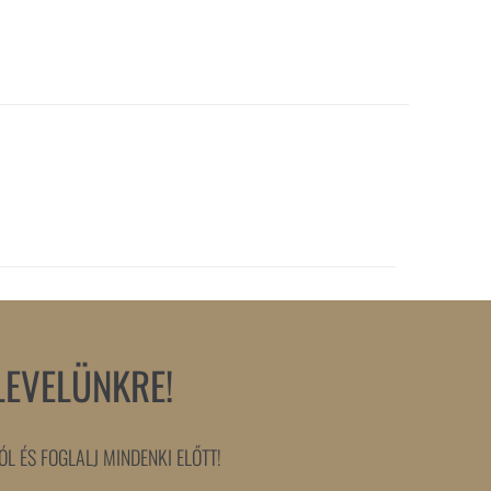
LEVELÜNKRE!
L ÉS FOGLALJ MINDENKI ELŐTT!