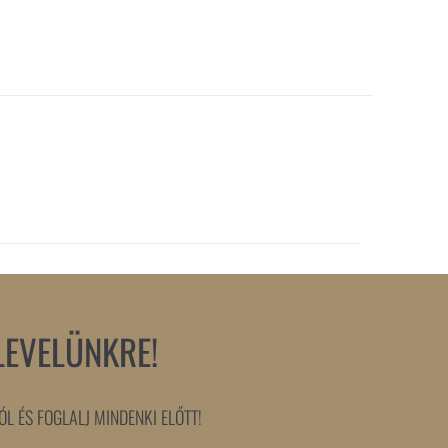
LEVELÜNKRE!
L ÉS FOGLALJ MINDENKI ELŐTT!