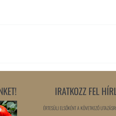
NKET!
IRATKOZZ FEL HÍR
ÉRTESÜLJ ELSŐKÉNT A KÖVETKEZŐ UTAZÁSRÓ