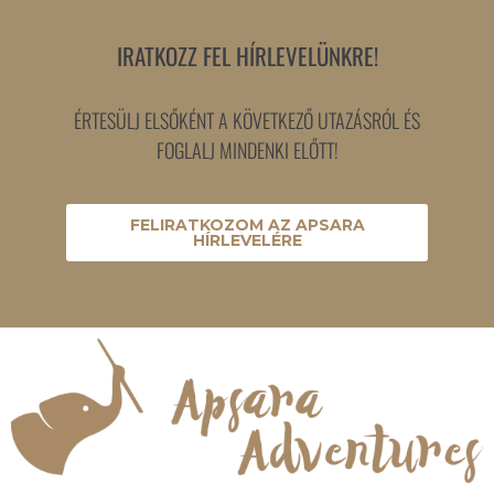
IRATKOZZ FEL HÍRLEVELÜNKRE!
ÉRTESÜLJ ELSŐKÉNT A KÖVETKEZŐ UTAZÁSRÓL ÉS
FOGLALJ MINDENKI ELŐTT!
FELIRATKOZOM AZ APSARA
HÍRLEVELÉRE