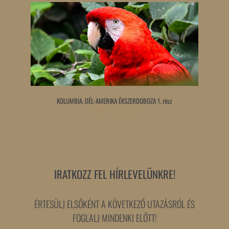
KOLUMBIA, DÉL-AMERIKA ÉKSZERDOBOZA 1. rész
Tovább olvasom »
IRATKOZZ FEL HÍRLEVELÜNKRE!
ÉRTESÜLJ ELSŐKÉNT A KÖVETKEZŐ UTAZÁSRÓL ÉS
FOGLALJ MINDENKI ELŐTT!