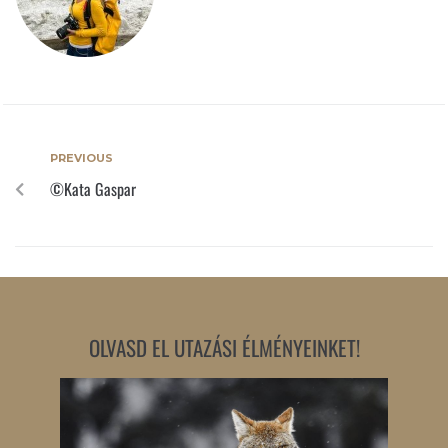
PREVIOUS
©Kata Gaspar
OLVASD EL UTAZÁSI ÉLMÉNYEINKET!