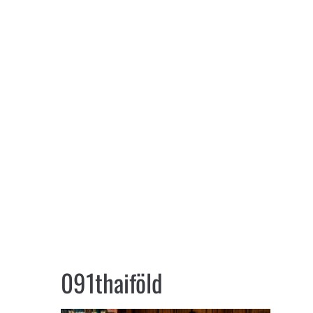
091thaiföld