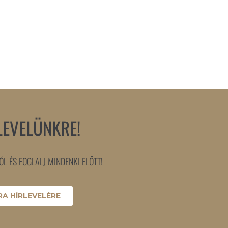
LEVELÜNKRE!
L ÉS FOGLALJ MINDENKI ELŐTT!
A HÍRLEVELÉRE