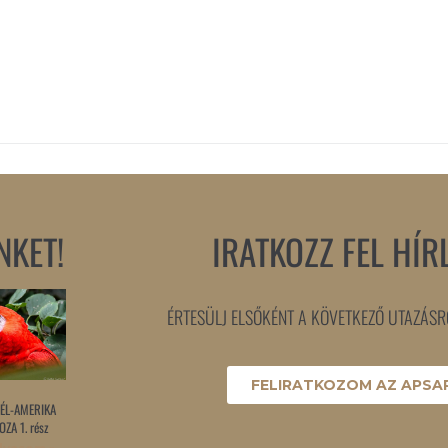
NKET!
IRATKOZZ FEL HÍR
ÉRTESÜLJ ELSŐKÉNT A KÖVETKEZŐ UTAZÁSRÓ
FELIRATKOZOM AZ APSAR
ÉL-AMERIKA
ZA 1. rész