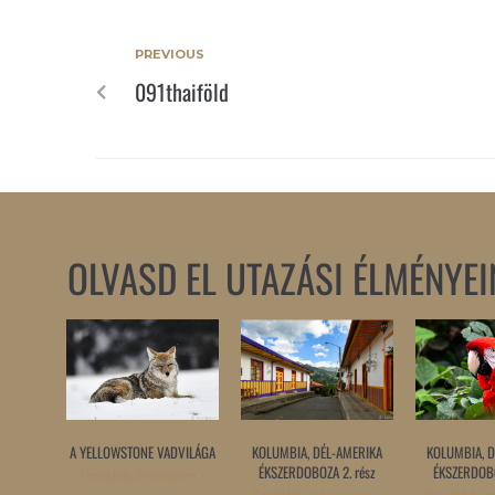
PREVIOUS
091thaiföld
OLVASD EL UTAZÁSI ÉLMÉNYEI
A YELLOWSTONE VADVILÁGA
KOLUMBIA, DÉL-AMERIKA
KOLUMBIA, D
ÉKSZERDOBOZA 2. rész
ÉKSZERDOBO
Tovább olvasom »