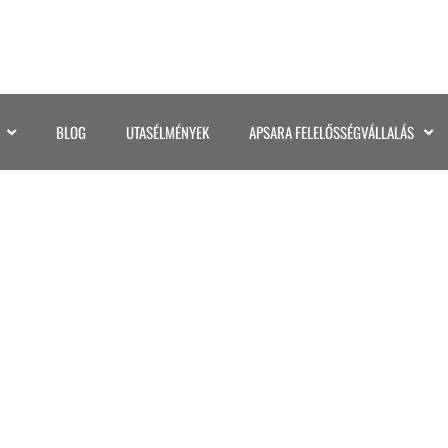
BLOG
UTASÉLMÉNYEK
APSARA FELELŐSSÉGVÁLLALÁS
091THAIFÖLD