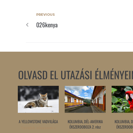
PREVIOUS
026kenya
OLVASD EL UTAZÁSI ÉLMÉNYEI
A YELLOWSTONE VADVILÁGA
KOLUMBIA, DÉL-AMERIKA
KOLUMBIA, D
ÉKSZERDOBOZA 2. rész
ÉKSZERDOBO
Tovább olvasom »