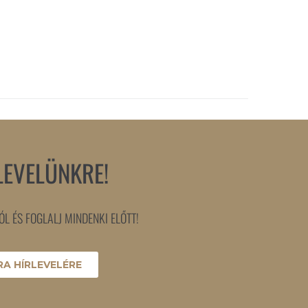
LEVELÜNKRE!
L ÉS FOGLALJ MINDENKI ELŐTT!
A HÍRLEVELÉRE