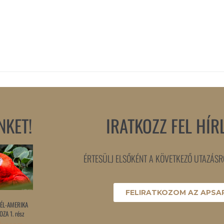
NKET!
IRATKOZZ FEL HÍR
ÉRTESÜLJ ELSŐKÉNT A KÖVETKEZŐ UTAZÁSRÓ
FELIRATKOZOM AZ APSAR
ÉL-AMERIKA
ZA 1. rész