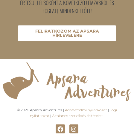
ÉRTESÜLJ ELSŐKÉNT A KÖVETKEZŐ UTAZÁSRÓL ÉS
FOGLALJ MINDENKI ELŐTT!
FELIRATKOZOM AZ APSARA
HÍRLEVELÉRE
© 2026 Apsara Adventures |
Adatvédelmi nyilatkozat
|
Jogi
nyilatkozat
|
Általános szerződési feltételek
|