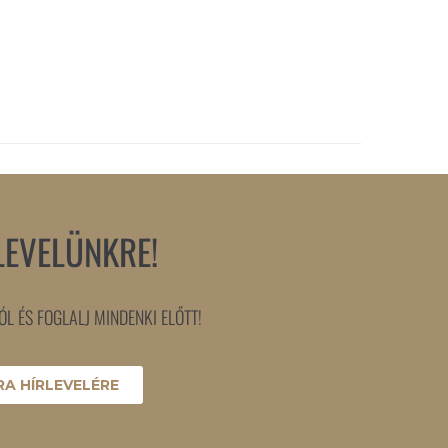
LEVELÜNKRE!
L ÉS FOGLALJ MINDENKI ELŐTT!
A HÍRLEVELÉRE