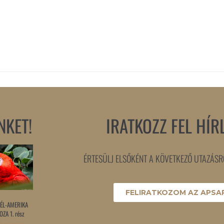
NKET!
IRATKOZZ FEL HÍR
ÉRTESÜLJ ELSŐKÉNT A KÖVETKEZŐ UTAZÁSRÓ
FELIRATKOZOM AZ APSAR
ÉL-AMERIKA
ZA 1. rész