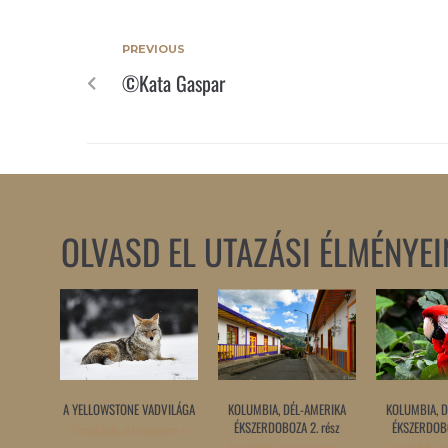
PREVIOUS
©Kata Gaspar
OLVASD EL UTAZÁSI ÉLMÉNYEI
A YELLOWSTONE VADVILÁGA
KOLUMBIA, DÉL-AMERIKA
KOLUMBIA, D
ÉKSZERDOBOZA 2. rész
ÉKSZERDOBO
Tovább olvasom »