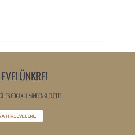
LEVELÜNKRE!
L ÉS FOGLALJ MINDENKI ELŐTT!
A HÍRLEVELÉRE