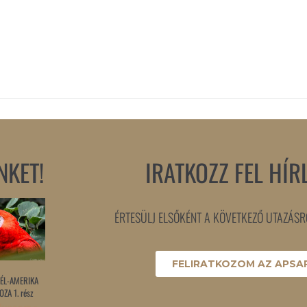
NKET!
IRATKOZZ FEL HÍR
ÉRTESÜLJ ELSŐKÉNT A KÖVETKEZŐ UTAZÁSRÓ
FELIRATKOZOM AZ APSAR
ÉL-AMERIKA
ZA 1. rész