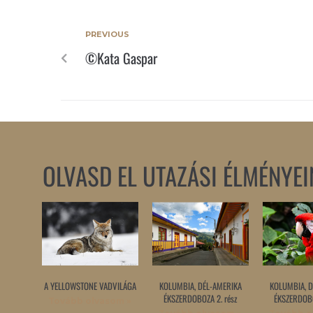
PREVIOUS
©Kata Gaspar
OLVASD EL UTAZÁSI ÉLMÉNYEI
A YELLOWSTONE VADVILÁGA
KOLUMBIA, DÉL-AMERIKA
KOLUMBIA, D
ÉKSZERDOBOZA 2. rész
ÉKSZERDOBO
Tovább olvasom »