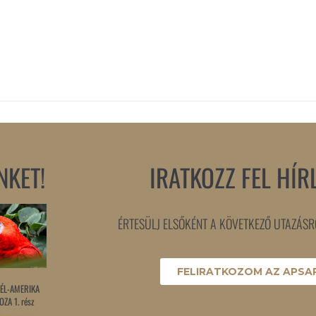
NKET!
IRATKOZZ FEL HÍR
ÉRTESÜLJ ELSŐKÉNT A KÖVETKEZŐ UTAZÁSRÓ
FELIRATKOZOM AZ APSAR
ÉL-AMERIKA
ZA 1. rész