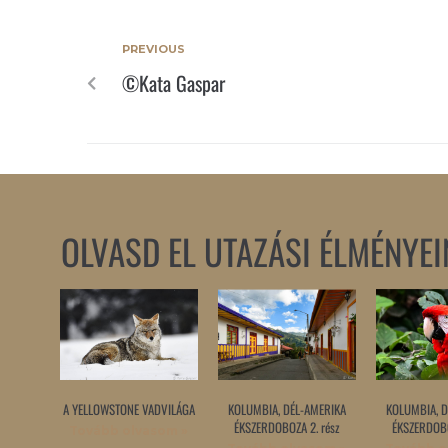
PREVIOUS
©Kata Gaspar
OLVASD EL UTAZÁSI ÉLMÉNYEI
A YELLOWSTONE VADVILÁGA
KOLUMBIA, DÉL-AMERIKA
KOLUMBIA, D
ÉKSZERDOBOZA 2. rész
ÉKSZERDOBO
Tovább olvasom »