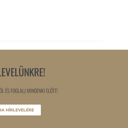
LEVELÜNKRE!
L ÉS FOGLALJ MINDENKI ELŐTT!
A HÍRLEVELÉRE