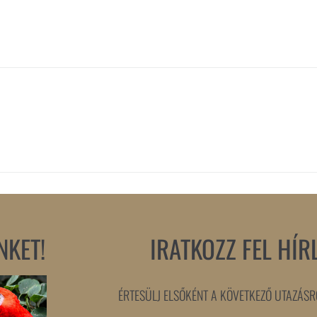
NKET!
IRATKOZZ FEL HÍR
ÉRTESÜLJ ELSŐKÉNT A KÖVETKEZŐ UTAZÁSRÓ