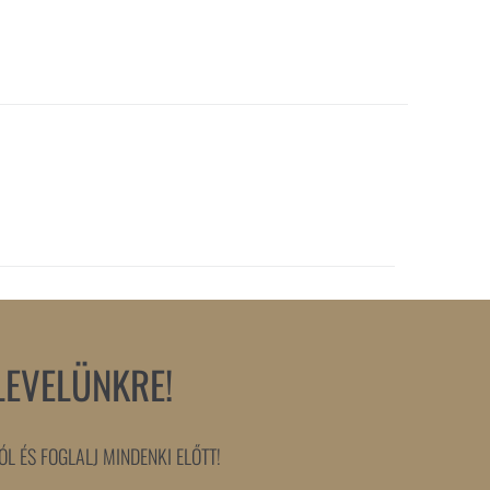
LEVELÜNKRE!
L ÉS FOGLALJ MINDENKI ELŐTT!