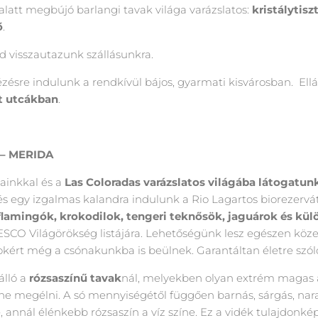
 alatt megbújó barlangi tavak világa varázslatos:
kristálytiszt
ő
.
visszautazunk szállásunkra.
zésre indulunk a rendkívül bájos, gyarmati kisvárosban. Ell
tt utcákban
.
 – MERIDA
ainkkal és a
Las Coloradas varázslatos világába látogatun
 egy izgalmas kalandra indulunk a Rio Lagartos biorezervá
flamingók, krokodilok, tengeri teknősök, jaguárok és kül
NESCO Világörökség listájára. Lehetőségünk lesz egészen köz
latokért még a csónakunkba is beülnek. Garantáltan életre sz
lló a
rózsaszínű tavak
nál, melyekben olyan extrém magas a
e megélni. A só mennyiségétől függően barnás, sárgás, nara
nnál élénkebb rózsaszín a víz színe. Ez a vidék tulajdonké