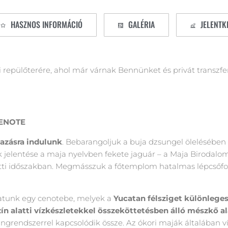
HASZNOS INFORMÁCIÓ
GALÉRIA
JELENTK
repülőterére, ahol már várnak Bennünket és privát transzfe
CENOTE
azásra indulunk
. Bebarangoljuk a buja dzsungel öleléséb
k jelentése a maja nyelvben fekete jaguár – a Maja Birodalo
zötti időszakban. Megmásszuk a főtemplom hatalmas lépcsőfo
atunk egy cenotebe, melyek a
Yucatan félsziget különlege
szín alatti vízkészletekkel összeköttetésben álló mészkő 
rlangrendszerrel kapcsolódik össze. Az ókori maják általában 