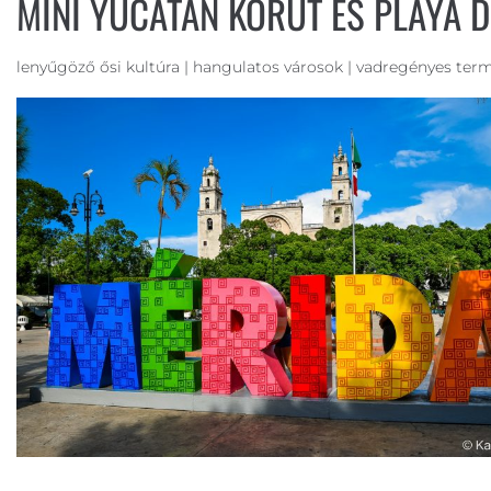
MINI YUCATAN KÖRÚT ÉS PLAYA 
lenyűgöző ősi kultúra | hangulatos városok | vadregényes termé