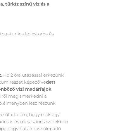
a, türkíz színű víz és a
átogatunk a kolostorba és
k
. Kb 2 óra utazással érkezünk
tum részét képező vé
dett
önböző vízi madárfajok
elről megismerkedni a
óló élményben lesz részünk.
 sótartalom, hogy csak egy
ncsos és rózsaszínes színekben
ppen egy hatalmas sólepárló