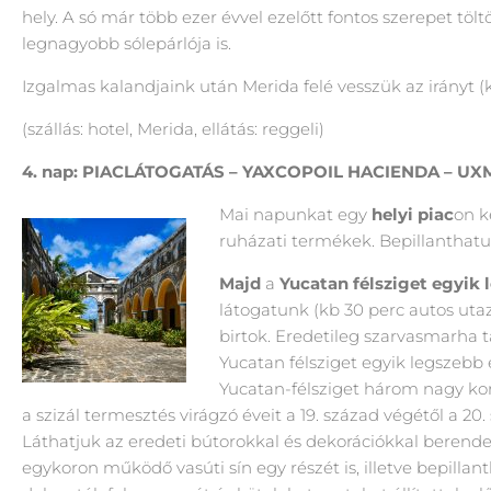
hely. A só már több ezer évvel ezelőtt fontos szerepet töl
legnagyobb sólepárlója is.
Izgalmas kalandjaink után Merida felé vesszük az irányt (k
(szállás: hotel, Merida, ellátás: reggeli)
4. nap: PIACLÁTOGATÁS – YAXCOPOIL HACIENDA – UX
Mai napunkat egy
helyi piac
on k
ruházati termékek. Bepillanthatu
Majd
a
Yucatan félsziget egyik 
látogatunk (kb 30 perc autos utaz
birtok. Eredetileg szarvasmarha
Yucatan félsziget egyik legszebb
Yucatan-félsziget három nagy kor
a szizál termesztés virágzó éveit a 19. század végétől a 
Láthatjuk az eredeti bútorokkal és dekorációkkal berendez
egykoron működő vasúti sín egy részét is, illetve bepill