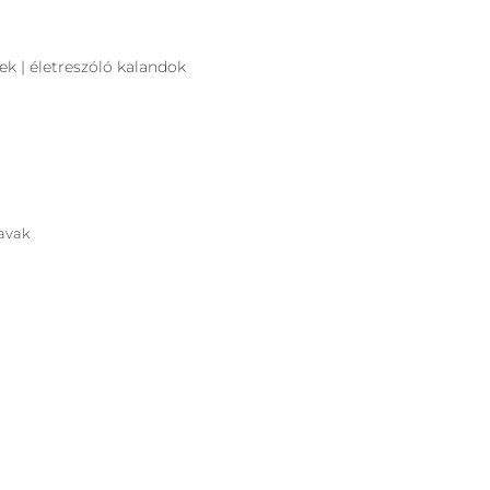
ek | életreszóló kalandok
tavak