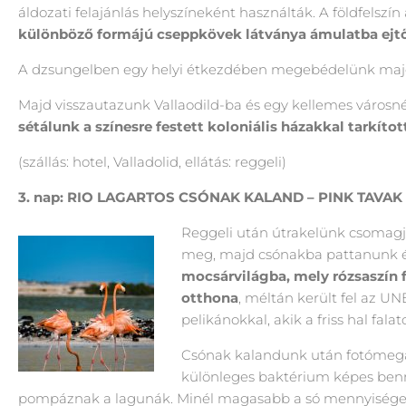
áldozati felajánlás helyszíneként használták. A földfelszín
különböző formájú cseppkövek látványa ámulatba ejt
A dzsungelben egy helyi étkezdében megebédelünk majd 
Majd visszautazunk Vallaodild-ba és egy kellemes városné
sétálunk a színesre festett koloniális házakkal tarkíto
(szállás: hotel, Valladolid, ellátás: reggeli)
3. nap: RIO LAGARTOS CSÓNAK KALAND – PINK TAVAK
Reggeli után útrakelünk csomagj
meg, majd csónakba pattanunk és
mocsárvilágba, mely rózsaszín 
otthona
, méltán került fel az U
pelikánokkal, akik a friss hal fa
Csónak kalandunk után fotómegá
különleges baktérium képes benn
pompáznak a lagunák. Minél magasabb a só mennyisége, a