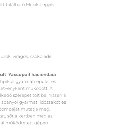
ett található Mexikó egyik
húsok, virágok, csokoládé,
ült
,
Yaxcopoil haciendara
 tipikus gyarmati épület és
ltetvényként működött. A
kedő szerepet tölt be, hiszen a
a spanyol gyarmati időszakot és
t, pompáját mutatja meg.
kat, sőt a kertben még az
orral működtetett gépen