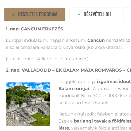
RÉSZLETES PROGRAM
RÉSZVÉTELI DÍJ
1.
nap: CANCUN ÉRKEZÉS
Európai indulásunk napján érkezünk
Cancun
nemzetközi 
első állomására Valladolid kisvárosba (kb 2 óra utazás).
(szállás: hotel, Valladolid, ellátás: nincs)
2. nap: VALLADOLID – EK BALAM MAJA ROMVÁROS – 
Reggeli után egy
izgalmas időut
Balam romjai
t. A város – nevéne
tündökölt Kr. u. 700 és 1000 kö
kilátásban lesz részünk.
Napunk második felében ellátog
Ezek a
barlangi tavak a földfel
létre
, van amelyik föld alatti ba