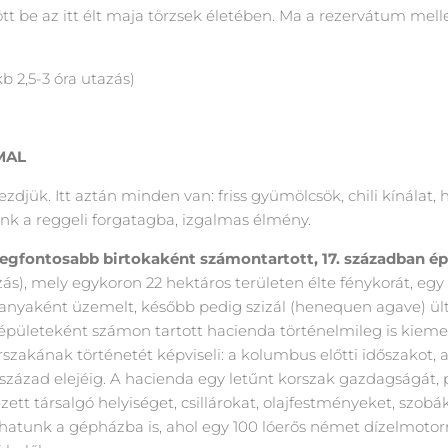
tött be az itt élt maja törzsek életében. Ma a rezervátum mell
b 2,5-3 óra utazás)
MAL
ezdjük. Itt aztán minden van: friss gyümölcsök, chili kínálat, 
nk a reggeli forgatagba, izgalmas élmény.
legfontosabb birtokaként számontartott, 17. században ép
ás), mely egykoron 22 hektáros területen élte fénykorát, egy
 tanyaként üzemelt, később pedig szizál (henequen agave) ü
 épületeként számon tartott hacienda történelmileg is kiemel
szakának történetét képviseli: a kolumbus előtti időszakot, 
20. század elejéig. A hacienda egy letűnt korszak gazdagságá
ett társalgó helyiséget, csillárokat, olajfestményeket, szobá
anthatunk a gépházba is, ahol egy 100 lóerős német dízelmot