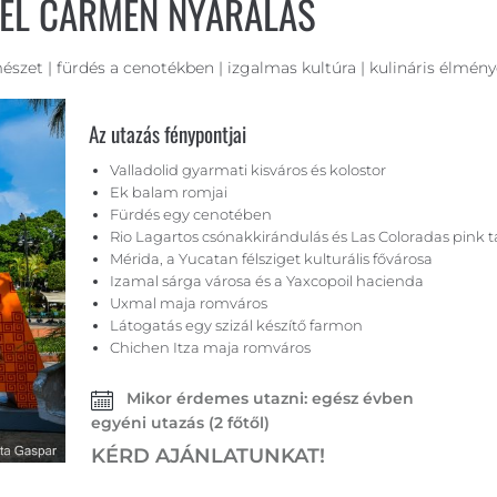
DEL CARMEN NYARALÁS
szet | fürdés a cenotékben | izgalmas kultúra | kulináris élmény
Az utazás fénypontjai
Valladolid gyarmati kisváros és kolostor
Ek balam romjai
Fürdés egy cenotében
Rio Lagartos csónakkirándulás és Las Coloradas pink 
Mérida, a Yucatan félsziget kulturális fővárosa
Izamal sárga városa és a Yaxcopoil hacienda
Uxmal maja romváros
Látogatás egy szizál készítő farmon
Chichen Itza maja romváros
Mikor érdemes utazni: egész évben
egyéni utazás (2 főtől)
KÉRD AJÁNLATUNKAT!