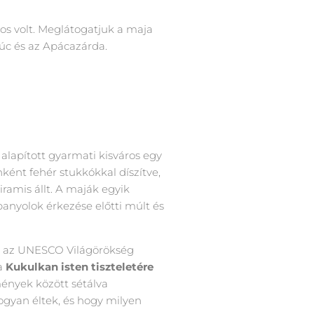
áros volt. Meglátogatjuk a maja
úc és az Apácazárda.
alapított gyarmati kisváros egy
ként fehér stukkókkal díszítve,
ramis állt. A maják egyik
anyolok érkezése előtti múlt és
, az UNESCO Világörökség
 a
Kukulkan isten tiszteletére
mények között sétálva
ogyan éltek, és hogy milyen