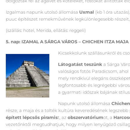
dolgozták fel az agavét és köteleket, rostokat állítottak elő
Izgalmas napunk utolsó állomása
Uxmal
(kb 1 óra utazás)
puuc építészet remekművének legkülönlegesebb részeit, 
(szállás: hotel, Merida, ellátás: reggeli)
5.
nap: IZAMAL A SÁRGA VÁROS – CHICHEN ITZA
MAJA
Kicsekkolunk szállásunkról és cs
Látogatást teszünk
a Sárga Váro
valóságos fotós Paradicsom, ahol 
mely rendkívül elegáns összképet
legfontosabb és legrégebbi város
a gyarmati időszak bájának stílus
Napunk utolsó állomása
Chichen
része, a maja és a tolték kultúra keveredésének legszebb
épített lépcsős piramis
t, az
obszervatórium
ot, a
Harcos
vezetőnktől megtudhatjuk, hogy milyen lenyűgöző csillagá