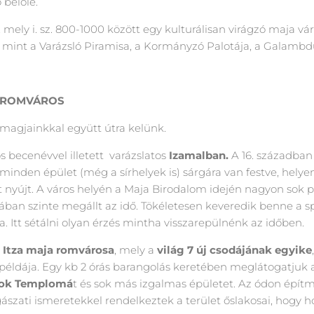
 belőle.
, mely i. sz. 800-1000 között egy kulturálisan virágzó maja v
mint a Varázsló Piramisa, a Kormányzó Palotája, a Galambd
 ROMVÁROS
omagjainkkal együtt útra kelünk.
s becenévvel illetett varázslatos
Izamalban.
A 16. században 
minden épület (még a sírhelyek is) sárgára van festve, helyen
 nyújt. A város helyén a Maja Birodalom idején nagyon sok pi
ában szinte megállt az idő. Tökéletesen keveredik benne a sp
a. Itt sétálni olyan érzés mintha visszarepülnénk az időben.
 Itza maja romvárosa
, mely a
világ 7 új csodájának egyike
 példája. Egy kb 2 órás barangolás keretében meglátogatjuk
ok Templomá
t és sok más izgalmas épületet. Az ódon épít
szati ismeretekkel rendelkeztek a terület őslakosai, hogy h