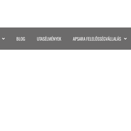
BLOG
UTASÉLMÉNYEK
APSARA FELELŐSSÉGVÁLLALÁS
ÖRÚT ÉS PLAYA DEL 