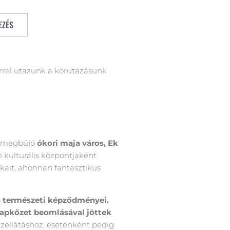
EZÉS
rrel utazunk a körutazásunk
en megbújó
ókori maja város, Ek
m kulturális központjaként
kait, ahonnan fantasztikus
s természeti képződményei.
alapkőzet beomlásával jöttek
vízellátáshoz, esetenként pedig