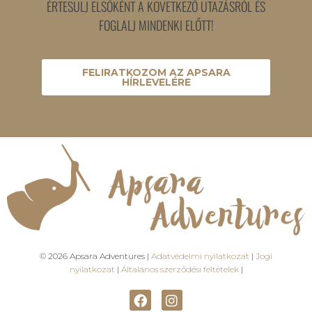
ÉRTESÜLJ ELSŐKÉNT A KÖVETKEZŐ UTAZÁSRÓL ÉS
FOGLALJ MINDENKI ELŐTT!
FELIRATKOZOM AZ APSARA
HÍRLEVELÉRE
© 2026 Apsara Adventures |
Adatvédelmi nyilatkozat
|
Jogi
nyilatkozat
|
Általános szerződési feltételek
|