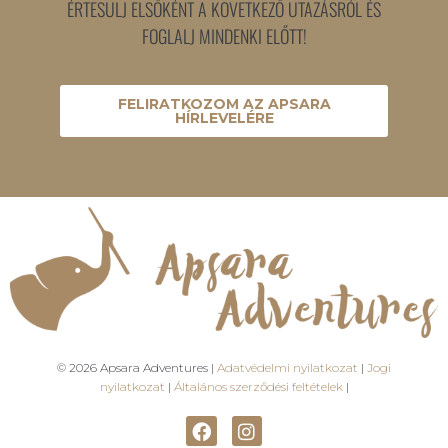
ÉRTESÜLJ ELSŐKÉNT A KÖVETKEZŐ UTAZÁSRÓL ÉS
FOGLALJ MINDENKI ELŐTT!
FELIRATKOZOM AZ APSARA
HÍRLEVELÉRE
© 2026 Apsara Adventures |
Adatvédelmi nyilatkozat
|
Jogi
nyilatkozat
|
Általános szerződési feltételek
|