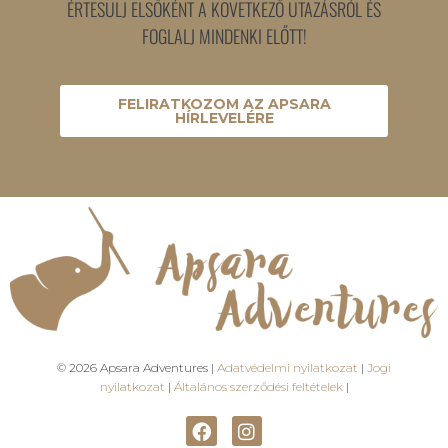
ÉRTESÜLJ ELSŐKÉNT A KÖVETKEZŐ UTAZÁSRÓL ÉS
FOGLALJ MINDENKI ELŐTT!
FELIRATKOZOM AZ APSARA
HÍRLEVELÉRE
© 2026 Apsara Adventures |
Adatvédelmi nyilatkozat
|
Jogi
nyilatkozat
|
Általános szerződési feltételek
|